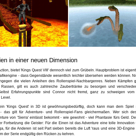
ien in einer neuen Dimension
 Action, bietet 'Kings Quest VIII' dennoch viel zum Grübeln. Hauptproblem ist eigent
afikengine - dass Gegenstände wesentlich leichter übersehen werden können. N
ngegen die vielen Anleihen des Rollenspiel-Nachbargenres. Neben Kämpfen g
n Rassen, gilt es auch zahlreiche Zaubertränke zu besorgen und verschied
Selbst Erfahrungspunkte sind Connor nicht fremd, ganz zu schweigen vom 
 Level.
ein 'Kings Quest' in 3D ist gewöhnungsbedürftig, doch kann man dem Spiel 
- das gilt für Adventure- und Rollenspiel-Fans gleichermaßen. Wer sich de
nture von 'Sierra' einlässt bekommt - wie gewohnt - viel Phantasie fürs Geld. D
er Fortsetzung die Geister: Für die Einen ist das Adventure eine tolle Innovation
a, für die Anderen ist seit Part sieben bereits die Luft 'raus und eine 3D-Engine
um der Serie endgültig den Rücken zu kehren.