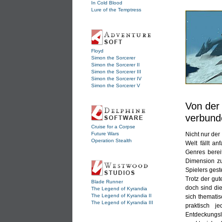
In Cold Blood
Lure of the Temptress
Floyd
Simon the Sorcerer
Simon the Sorcerer II
Simon the Sorcerer III
Simon the Sorcerer IV
Simon the Sorcerer V
Von der 
verbund
Cruise for a Corpse
Nicht nur de
Future Wars
Operation Stealth
Welt fällt a
Genres berei
Dimension zu
Spielers gest
Trotz der gut
Blade Runner
doch sind die
The Legend of Kyrandia
The Legend of Kyrandia II
sich thematis
The Legend of Kyrandia III
praktisch j
Entdeckungslu