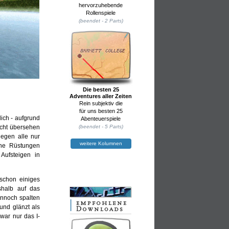
hervorzuhebende
Rollenspiele
(beendet - 2 Parts)
Die besten 25
Adventures aller Zeiten
Rein subjektiv die
für uns besten 25
lich - aufgrund
Abenteuerspiele
(beendet - 5 Parts)
icht übersehen
egen alle nur
weitere Kolumnen
ene Rüstungen
Aufsteigen in
schon einiges
shalb auf das
ennoch spalten
 und glänzt als
 war nur das I-