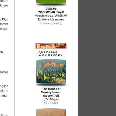
ommen.
folger
VMWare
Workstation Player
Virtualisiert u.a. Win98/XP
on KQ5
für ältere Adventures
(Anleitung im FAQ)
(immer
omisch
en.
master
nglich
'The Booze of
aligen
Monkey Island'
, auch
(kostenfrei)
[650 Mbyte]
24.12.2024
 Serie