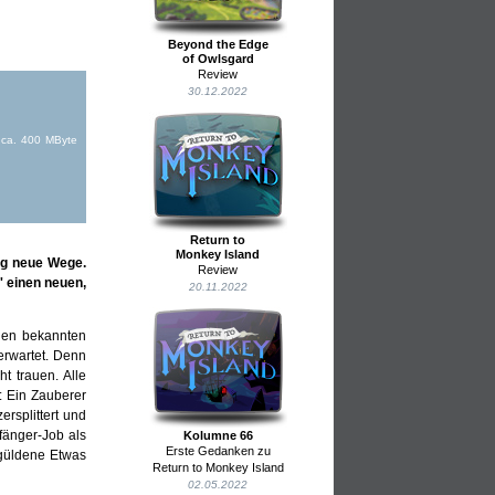
Beyond the Edge
of Owlsgard
Review
30.12.2022
 ca. 400 MByte
Return to
Monkey Island
lig neue Wege.
Review
' einen neuen,
20.11.2022
len bekannten
erwartet. Denn
t trauen. Alle
ß: Ein Zauberer
ersplittert und
fänger-Job als
Kolumne 66
Erste Gedanken zu
güldene Etwas
Return to Monkey Island
02.05.2022