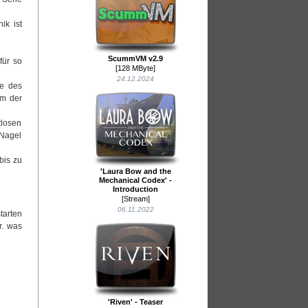
ik ist
ScummVM v2.9
für so
[128 MByte]
24.12.2024
ne des
em der
tlosen
 Nagel
bis zu
'Laura Bow and the
Mechanical Codex' -
Introduction
[Stream]
06.11.2022
tarten
r. was
'Riven' - Teaser