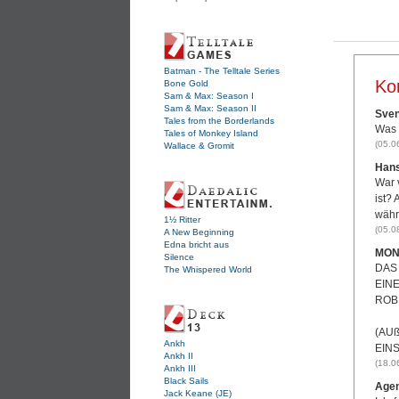
Batman - The Telltale Series
Ko
Bone Gold
Sam & Max: Season I
Sam & Max: Season II
Sven
Tales from the Borderlands
Was a
Tales of Monkey Island
(05.0
Wallace & Gromit
Hans
War 
ist? 
währ
1½ Ritter
(05.0
A New Beginning
Edna bricht aus
MON
Silence
DAS S
The Whispered World
EINE
ROBER
(AU
Ankh
EINS
Ankh II
(18.0
Ankh III
Black Sails
Agen
Jack Keane (JE)