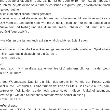
fand das Spiel eigentlich ganz ok, nur ist es eben extrem von KQ-Stil abgek
, ich meine, als Action Adventure ist es schon ein gutes Spiel, als Adventure-Nach
t zu gebrauchen.
hat es zumindest schon Spass gemacht.
habe leider nur stark die wunderschönen Landschaften und Musikstücke im Stile v
KQ6 vermisst, das ganze Spiel war mir zu düster, man sah nur wenig Landschaft 
Dunkelheit und Nebel) und die Musik war seehr unheimlich und ...nun, sehr k
drückt "depressiv" (-: .
 wie können uns ja nun auch auf ein wirklich schönes Spiel freuen:
t ich weiss, dürfen die Entwickler seit geraumer Zeit wieder weiter am Spiel arbeit
ntlich...war das nicht auch nur ein Gerücht.
7.2006 _ 21:51:52)
er:
 mich auch nicht an diese szene (rechtes bild) erinnern. vllt. kann ja der web
 dazu sagen ^^
. des Webmasters: Das ist ein Bild, das bereits im Vorfeld der Presse zugä
cht wurde. Sicherlich aus einer frühen Version des Titels. Das diente nur zu dam
sezwecken. Wir fanden es dennoch passend, es in diesen Artikel einzubinden
 wir so gut wie alle Screenshots normalerweise selbst knipsen.]
6.2007 _ 02:19:53)
erVerdruss:
er kann man "KQ 8 - Die Maske der Ewigkeit" nur als den absoluten Tiefpunkt der