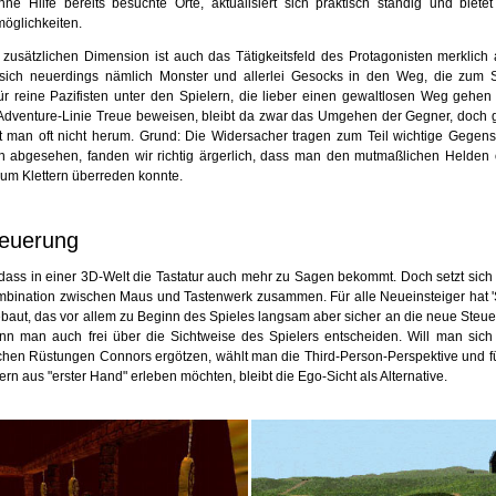
hne Hilfe bereits besuchte Orte, aktualisiert sich praktisch ständig und biete
öglichkeiten.
 zusätzlichen Dimension ist auch das Tätigkeitsfeld des Protagonisten merklic
sich neuerdings nämlich Monster und allerlei Gesocks in den Weg, die zum 
Für reine Pazifisten unter den Spielern, die lieber einen gewaltlosen Weg gehe
r Adventure-Linie Treue beweisen, bleibt da zwar das Umgehen der Gegner, doch
man oft nicht herum. Grund: Die Widersacher tragen zum Teil wichtige Gegens
 abgesehen, fanden wir richtig ärgerlich, dass man den mutmaßlichen Helden 
um Klettern überreden konnte.
euerung
 dass in einer 3D-Welt die Tastatur auch mehr zu Sagen bekommt. Doch setzt sich
bination zwischen Maus und Tastenwerk zusammen. Für alle Neueinsteiger hat 'Si
ebaut, das vor allem zu Beginn des Spieles langsam aber sicher an die neue Steu
ann man auch frei über die Sichtweise des Spielers entscheiden. Will man sich
chen Rüstungen Connors ergötzen, wählt man die Third-Person-Perspektive und für
n aus "erster Hand" erleben möchten, bleibt die Ego-Sicht als Alternative.