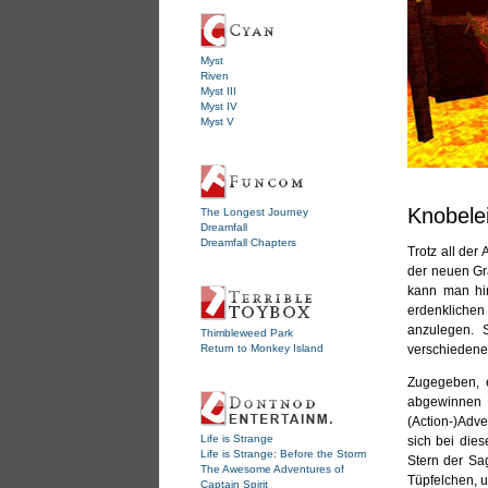
Myst
Riven
Myst III
Myst IV
Myst V
Knobele
The Longest Journey
Dreamfall
Dreamfall Chapters
Trotz all der
der neuen Gr
kann man hi
erdenkliche
anzulegen. 
Thimbleweed Park
Return to Monkey Island
verschiedene
Zugegeben, 
abgewinnen 
(Action-)Adve
Life is Strange
sich bei dies
Life is Strange: Before the Storm
Stern der Sag
The Awesome Adventures of
Tüpfelchen, 
Captain Spirit