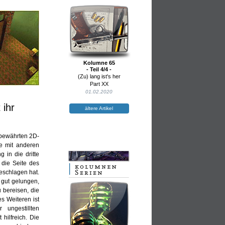
Kolumne 65
- Teil 4/4 -
(Zu) lang ist's her
Part XX
01.02.2020
 ihr
ältere Artikel
 bewährten 2D-
ie mit anderen
 in die dritte
 die Seite des
geschlagen hat.
r gut gelungen,
 bereisen, die
s Weiteren ist
 ungestillten
hilfreich. Die