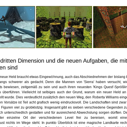
dritten Dimension und die neuen Aufgaben, die mit
en sind
r neue Held braucht etwas Eingewöhnung, auch das Abschiednehmen der bislang
nfangs schwerer als gedacht. Denn die Mannen von 'Sierra' haben versucht, w
ts bewiesen, zeitgemäß zu sein und auch ihren neuesten 'Kings Quest'-Sprößling
 überführen. Vielleicht ist selbiges auch der Grund, warum ein neuer Held an
ellt wurde. Dies verdeutlicht zusätzlich den neuen Weg, den Roberta Williams ein
en Vorsätze ist Teil acht grafisch wenig eindrucksvoll. Die Landschaften sind zwa
 Figuren viel zu grobklotzig. Insgesamt gibt es sieben verschiedene Gegenden zu
ch unterschiedlich gestalten und für ausreichend Abwechslung sorgen dürften. De
eder einzelne Ort der verschiedenen Level frei zu bereisen, womit einer
st nichts im Wege steht. In punkto Überblick ist eine magische Landkarte recht 