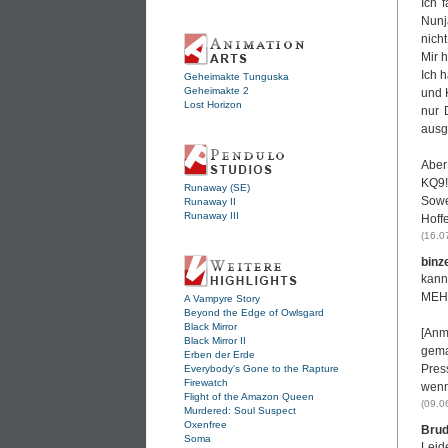
Ich 
Nunja
nich
Mir 
Ich 
Geheimakte Tunguska
Geheimakte 2
und 
Lost Horizon
nur 
ausge
Aber
KQ9!
Runaway (SE)
Sowei
Runaway II
Runaway III
Hoffe
(16.0
binz
kann
MEHR
A Vampyre Story
Beyond the Edge of Owlsgard
Black Mirror
[Anm
Black Mirror II
gema
Erben der Erde
Pres
Everybody's Gone to the Rapture
Firewatch
wenn
Flight of the Amazon Queen
(09.0
Murdered: Soul Suspect
Oxenfree
Brud
Soma
Leid