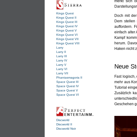
merkt sich o
Darstellungsm
Kings Quest
Doch mit der
Kings Quest II
Dem stellen 
Kings Quest III
auffordern. 
Kings Quest IV
Kings Quest V
einfach alte
Kings Quest VI
Kampf kommt 
Kings Quest VII
herum. Davon
Kings Quest VIII
Larry
Haken nicht z
Larry II
Larry III
Larry IV
Neue St
Larry V
Larry VI
Larry VII
Fast logisch,
Phantasmagoria II
mehr aus Kom
Space Quest III
Space Quest IV
Tutorial eing
Space Quest V
Zusätzlich k
Space Quest VI
unterschiedli
Geschehen ger
Discworld
Discworld II
Discworld Noir