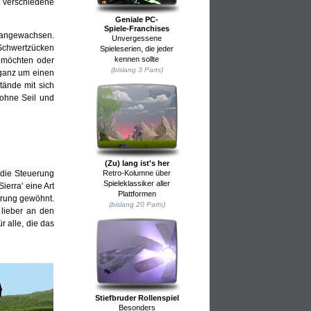
t verschiedene
Geniale PC-
Spiele-Franchises
h angewachsen.
Unvergessene
Schwertzücken
Spieleserien, die jeder
kennen sollte
n möchten oder
(bislang 3 Parts)
 ganz um einen
tände mit sich
ohne Seil und
(Zu) lang ist's her
 die Steuerung
Retro-Kolumne über
Spieleklassiker aller
erra' eine Art
Plattformen
erung gewöhnt.
(bislang 20 Parts)
 lieber an den
 alle, die das
Stiefbruder Rollenspiel
Besonders