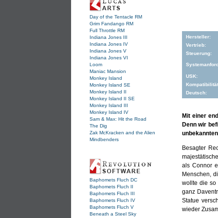
Day of the Tentacle RM
Grim Fandango RM
Full Throttle RM
Hersteller:
Indiana Jones III
Indiana Jones IV
Vertrieb:
Indiana Jones V
Steuerung:
Indiana Jones VI
Loom
Systemanfor
Maniac Mansion
USK:
Monkey Island
Kompatibilität
Monkey Island SE
Monkey Island II
Deutsch:
Monkey Island II SE
Monkey Island III
Monkey Island IV
Mit einer en
Sam & Max: Hit the Road
Denn wir bef
The Dig
Zak McKracken and the Alien
unbekannten 
Mindbenders
Besagter Rec
majestätisch
als Connor ei
Menschen, die
Baphomets Fluch DC
wollte die so
Baphomets Fluch II
ganz Daventry
Baphomets Fluch III
Statue versc
Baphomets Fluch IV
Baphomets Fluch V
wieder Zusamm
Beneath a Steel Sky