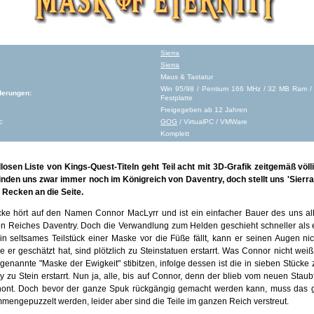
Sierra
Sierra
Maus & Tastatur
Win 95/98 / Pentium 166 MHz / 32 MB Ram /
derungen:
Festplatte
Freigegeben ab 12 Jahren
:
GOG
/ VirtualPC / VMWare
Komplett
dlosen Liste von Kings-Quest-Titeln geht Teil acht mit 3D-Grafik zeitgemäß völ
inden uns zwar immer noch im Königreich von Daventry, doch stellt uns 'Sierra
Recken an die Seite.
ke hört auf den Namen Connor MacLyrr und ist ein einfacher Bauer des uns al
en Reiches Daventry. Doch die Verwandlung zum Helden geschieht schneller als 
n seltsames Teilstück einer Maske vor die Füße fällt, kann er seinen Augen nich
 er geschätzt hat, sind plötzlich zu Steinstatuen erstarrt. Was Connor nicht wei
 genannte "Maske der Ewigkeit" stibitzen, infolge dessen ist die in sieben Stücke z
 zu Stein erstarrt. Nun ja, alle, bis auf Connor, denn der blieb vom neuen Staub
hont. Doch bevor der ganze Spuk rückgängig gemacht werden kann, muss das 
engepuzzelt werden, leider aber sind die Teile im ganzen Reich verstreut.