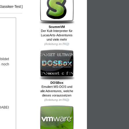
Klassiker-Test ]
ScummVM
Der Kult-Interpreter für
LucasArts-Adventures
und viele mehr
(Anleitung im FAQ)
bildet
s noch
DOSBox
Emuliert MS-DOS und
alle Adventures, welche
dieses voraussetzen
(Anleitung im FAQ)
DABEI