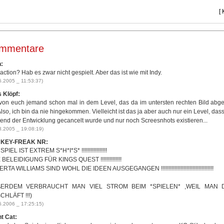
[ 
mmentare
:
ction? Hab es zwar nicht gespielt. Aber das ist wie mit Indy.
6.2005 _ 11:53:37)
 Klöpf:
von euch jemand schon mal in dem Level, das da im untersten rechten Bild abge
Also, ich bin da nie hingekommen. Vielleicht ist das ja aber auch nur ein Level, das
end der Entwicklung gecancelt wurde und nur noch Screesnhots existieren...
8.2005 _ 19:08:19)
KEY-FREAK NR:
PIEL IST EXTREM S*H*I*S* !!!!!!!!!!!!!!!!!
 BELEIDIGUNG FÜR KINGS QUEST !!!!!!!!!!!!!!
TA WILLIAMS SIND WOHL DIE IDEEN AUSGEGANGEN !!!!!!!!!!!!!!!!!!!!!!!!!!!!!!!!!!!
ßERDEM VERBRAUCHT MAN VIEL STROM BEIM *SPIELEN* ,WEIL MAN 
CHLÄFT !!!)
6.2006 _ 17:25:15)
t Cat: