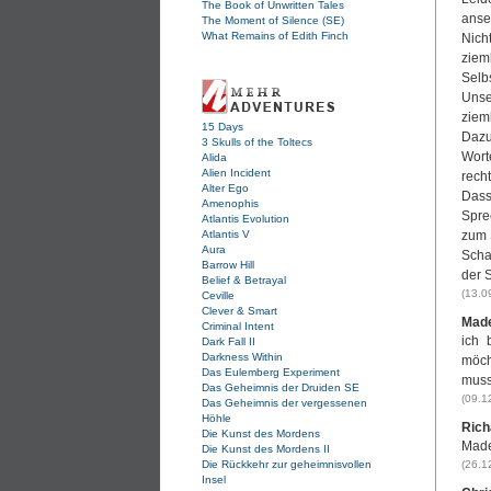
The Book of Unwritten Tales
anse
The Moment of Silence (SE)
What Remains of Edith Finch
Nich
ziem
Selb
Unse
zieml
15 Days
Dazu
3 Skulls of the Toltecs
Wort
Alida
Alien Incident
rech
Alter Ego
Dass
Amenophis
Spre
Atlantis Evolution
Atlantis V
zum 
Aura
Schad
Barrow Hill
der 
Belief & Betrayal
(13.0
Ceville
Clever & Smart
Made
Criminal Intent
ich 
Dark Fall II
Darkness Within
möch
Das Eulemberg Experiment
muss
Das Geheimnis der Druiden SE
(09.1
Das Geheimnis der vergessenen
Höhle
Rich
Die Kunst des Mordens
Made
Die Kunst des Mordens II
Die Rückkehr zur geheimnisvollen
(26.1
Insel