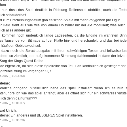
hen.
t nur, dass das Spiel deutlich in Richtung Rollenspiel abdriftet, auch die Techn
lich schauderhaft.
st zum Erscheinungsdatum gab es schon Spiele mit mehr Polygonen pro Figur.
r Held sieht aus wie wie von einem Holzfäller mit der Axt moduliert; was auch 
ich alles andere gilt.
 kommen noch undenklich lange Ladezeiten, da die Engine im wahrsten Sin
es Tausende von Bitmaps auf der Platte hin- und herschaufelt; und das bei jed
t häufigen Gebietswechsel.
 dazu noch die Sprachausgabe mit ihren schwülstigen Texten und teilweise lus
chern so ziemlich jede aufgekommene Stimmung dahinmordet ist dann der letzte
Sarg der Kings-Quest-Reihe.
e eigentlich, da sich diese Spielreihe von Teil 1 an kontinuierlich gesteigert hat 
Spitzenleistung im Vorgänger KQ7.
9.2007 _ 10:14:53)
leine:
brauche dringend hilfe!!!!!!!!!ich habe das spiel installiert. wenn ich es nun s
ten, höre ich wie das spiel anfängt, aber es öffnet sich nur ein schwarzes fenste
 ich denn da nur tun???
2.2007 _ 10:08:37)
ard Ulrich:
leine: Ein anderes und BESSERES Spiel installieren.
2.2007 _ 05:35:23)