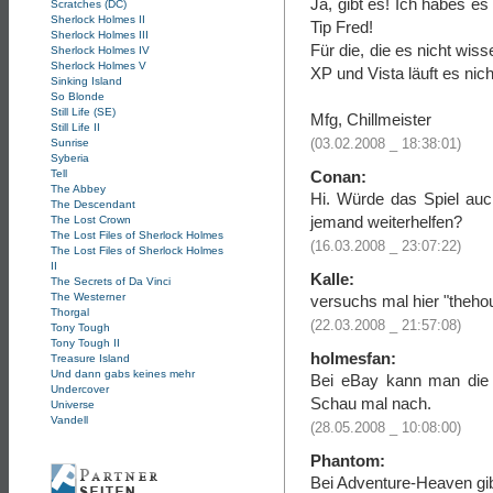
Ja, gibt es! Ich habes e
Scratches (DC)
Sherlock Holmes II
Tip Fred!
Sherlock Holmes III
Für die, die es nicht wi
Sherlock Holmes IV
Sherlock Holmes V
XP und Vista läuft es nic
Sinking Island
So Blonde
Still Life (SE)
Mfg, Chillmeister
Still Life II
(03.02.2008 _ 18:38:01)
Sunrise
Syberia
Conan:
Tell
The Abbey
Hi. Würde das Spiel auc
The Descendant
jemand weiterhelfen?
The Lost Crown
The Lost Files of Sherlock Holmes
(16.03.2008 _ 23:07:22)
The Lost Files of Sherlock Holmes
II
Kalle:
The Secrets of Da Vinci
The Westerner
versuchs mal hier "thehou
Thorgal
(22.03.2008 _ 21:57:08)
Tony Tough
Tony Tough II
holmesfan:
Treasure Island
Und dann gabs keines mehr
Bei eBay kann man die 
Undercover
Schau mal nach.
Universe
Vandell
(28.05.2008 _ 10:08:00)
Phantom:
Bei Adventure-Heaven gib