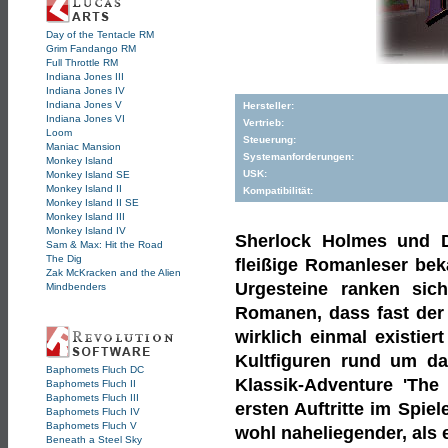
Day of the Tentacle RM
Grim Fandango RM
Full Throttle RM
Indiana Jones III
Indiana Jones IV
Indiana Jones V
Hersteller:
Indiana Jones VI
Vertrieb:
Loom
Steuerung:
Maniac Mansion
Systemanforderungen:
Monkey Island
USK:
Monkey Island SE
Monkey Island II
Kompatibilität:
Monkey Island II SE
Monkey Island III
Monkey Island IV
Sherlock Holmes und D
Sam & Max: Hit the Road
The Dig
fleißige Romanleser bek
Zak McKracken and the Alien
Urgesteine ranken sic
Mindbenders
Romanen, dass fast der 
wirklich einmal existier
Kultfiguren rund um da
Baphomets Fluch DC
Klassik-Adventure 'The 
Baphomets Fluch II
Baphomets Fluch III
ersten Auftritte im Spie
Baphomets Fluch IV
Baphomets Fluch V
wohl naheliegender, als 
Beneath a Steel Sky