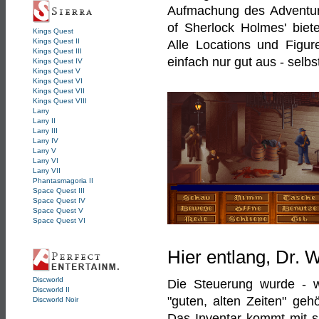
Aufmachung des Adventure
of Sherlock Holmes' biet
Kings Quest
Kings Quest II
Alle Locations und Figur
Kings Quest III
einfach nur gut aus - selbs
Kings Quest IV
Kings Quest V
Kings Quest VI
Kings Quest VII
Kings Quest VIII
Larry
Larry II
Larry III
Larry IV
Larry V
Larry VI
Larry VII
Phantasmagoria II
Space Quest III
Space Quest IV
Space Quest V
Space Quest VI
Hier entlang, Dr. 
Discworld
Die Steuerung wurde - w
Discworld II
"guten, alten Zeiten" geh
Discworld Noir
Das Inventar kommt mit sa