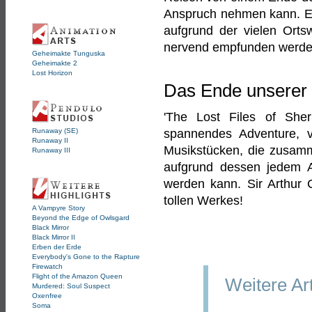
Anspruch nehmen kann. Einm
aufgrund der vielen Orts
nervend empfunden werde
Geheimakte Tunguska
Geheimakte 2
Lost Horizon
Das Ende unserer 
'The Lost Files of Sher
spannendes Adventure, ve
Runaway (SE)
Runaway II
Musikstücken, die zusamm
Runaway III
aufgrund dessen jedem A
werden kann. Sir Arthur 
tollen Werkes!
A Vampyre Story
Beyond the Edge of Owlsgard
Black Mirror
Black Mirror II
Erben der Erde
Everybody's Gone to the Rapture
Firewatch
Flight of the Amazon Queen
Weitere Ar
Murdered: Soul Suspect
Oxenfree
Soma