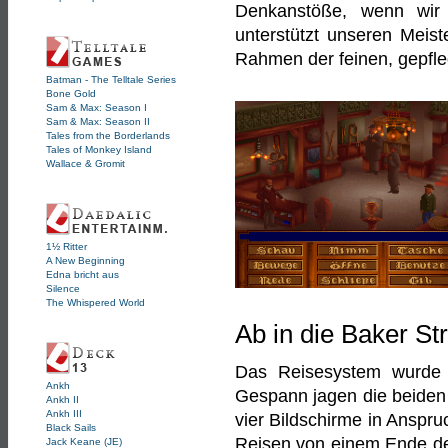
Denkanstöße, wenn wir 
unterstützt unseren Meist
Rahmen der feinen, gepfleg
Batman - The Telltale Series
Bone Gold
Sam & Max: Season I
Sam & Max: Season II
Tales from the Borderlands
Tales of Monkey Island
Wallace & Gromit
1½ Ritter
A New Beginning
Edna bricht aus
Silence
The Whispered World
Ab in die Baker S
Das Reisesystem wurde 
Ankh
Gespann jagen die beiden E
Ankh II
Ankh III
vier Bildschirme in Anspru
Black Sails
Reisen von einem Ende de
Jack Keane (JE)