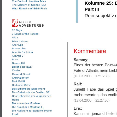
The Book of Unwritten Tales
Kolumne 25: D
The Moment of Silence (SE)
Part III
What Remains of Edith Finch
Rein subjektiv 
15 Days
3 Skulls of the Toltecs
Alida
Alien Incident
Alter Ego
Amenophis
Kommentare
Atlantis Evolution
Atlantis V
Sammy:
Aura
Barrow Hill
Eines der besten Point&
Belief & Betrayal
Fate of Atlantis mein Lie
Ceville
Clever & Smart
(10.03.2005 _ 17:15:33)
Criminal Intent
Dark Fall II
Ralf:
Darkness Within
Jubel!! Habe das Spiel 
Das Eulemberg Experiment
Das Geheimnis der Druiden SE
mehr erwarten, das endli
Das Geheimnis der vergessenen
Höhle
(19.04.2005 _ 21:27:58)
Die Kunst des Mordens
Die Kunst des Mordens II
Eric:
Die Rückkehr zur geheimnisvollen
Kann mir jemand helfen
Insel