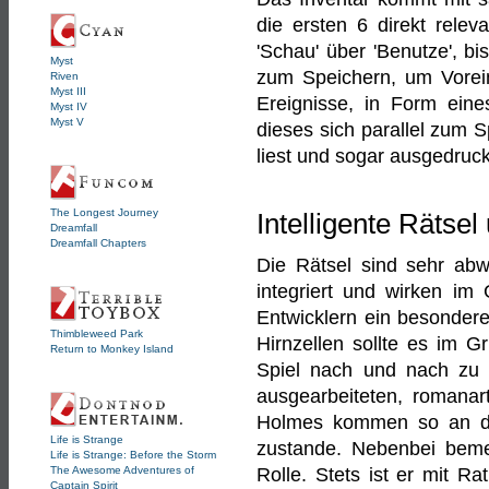
die ersten 6 direkt rele
'Schau' über 'Benutze', bi
Myst
zum Speichern, um Vorei
Riven
Myst III
Ereignisse, in Form ein
Myst IV
Myst V
dieses sich parallel zum S
liest und sogar ausgedruc
The Longest Journey
Intelligente Rätsel
Dreamfall
Dreamfall Chapters
Die Rätsel sind sehr abw
integriert und wirken im
Entwicklern ein besonde
Thimbleweed Park
Hirnzellen sollte es im G
Return to Monkey Island
Spiel nach und nach zu l
ausgearbeiteten, romanar
Holmes kommen so an den
Life is Strange
zustande. Nebenbei bemer
Life is Strange: Before the Storm
The Awesome Adventures of
Rolle. Stets ist er mit Ra
Captain Spirit