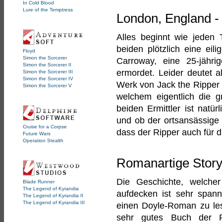
In Cold Blood
Lure of the Temptress
London, England 
Alles beginnt wie jeden 
beiden plötzlich eine eil
Floyd
Simon the Sorcerer
Carroway, eine 25-jähri
Simon the Sorcerer II
ermordet. Leider deutet a
Simon the Sorcerer III
Simon the Sorcerer IV
Werk von Jack the Ripper 
Simon the Sorcerer V
welchem eigentlich die 
beiden Ermittler ist natür
und ob der ortsansässige
Cruise for a Corpse
dass der Ripper auch für d
Future Wars
Operation Stealth
Romanartige Story
Die Geschichte, welcher
Blade Runner
The Legend of Kyrandia
aufdecken ist sehr span
The Legend of Kyrandia II
The Legend of Kyrandia III
einen Doyle-Roman zu lese
sehr gutes Buch der R