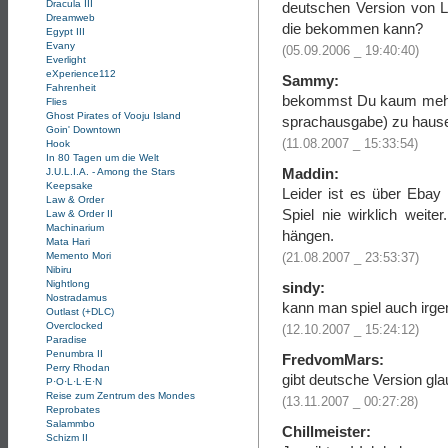
Dracula III
deutschen Version von L
Dreamweb
die bekommen kann?
Egypt III
Evany
(05.09.2006 _ 19:40:40)
Everlight
eXperience112
Sammy:
Fahrenheit
bekommst Du kaum mehr ..
Flies
Ghost Pirates of Vooju Island
sprachausgabe) zu haus
Goin' Downtown
(11.08.2007 _ 15:33:54)
Hook
In 80 Tagen um die Welt
Maddin:
J.U.L.I.A. - Among the Stars
Keepsake
Leider ist es über Eba
Law & Order
Spiel nie wirklich weit
Law & Order II
Machinarium
hängen.
Mata Hari
Memento Mori
(21.08.2007 _ 23:53:37)
Nibiru
Nightlong
sindy:
Nostradamus
kann man spiel auch irg
Outlast (+DLC)
Overclocked
(12.10.2007 _ 15:24:12)
Paradise
Penumbra II
FredvomMars:
Perry Rhodan
gibt deutsche Version gla
P·O·L·L·E·N
Reise zum Zentrum des Mondes
(13.11.2007 _ 00:27:28)
Reprobates
Salammbo
Chillmeister:
Schizm II