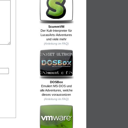
ScummVM
Der Kult-Interpreter für
LucasArts-Adventures
und viele mehr
(Anleitung im FAQ)
DOSBox
Emuliert MS-DOS und
alle Adventures, welche
dieses voraussetzen
(Anleitung im FAQ)