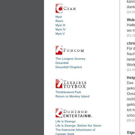
kann
dank
(24.0
Myst
Wuk
Riven
Hatt
Myst III
Myst IV
wo m
Myst V
(02.1
chris
Für 
Nach
The Longest Journey
land
Dreamfall
Wort
Dreamfall Chapters
(21.0
Helg
Das 
geko
Thimbleweed Park
Ocea
Return to Monkey Island
nich
gekl
Ich 
scho
(05.0
Life is Strange
Life is Strange: Before the Storm
The Awesome Adventures of
Eige
Captain Spirit