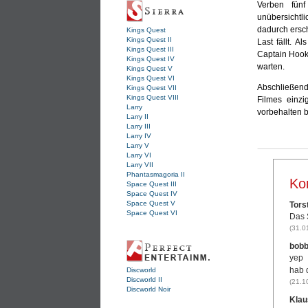
Verben fünf
unübersichtl
dadurch erschw
Kings Quest
Kings Quest II
Last fällt. 
Kings Quest III
Captain Hook
Kings Quest IV
warten.
Kings Quest V
Kings Quest VI
Abschließend
Kings Quest VII
Kings Quest VIII
Filmes einzi
Larry
vorbehalten bl
Larry II
Larry III
Larry IV
Larry V
Larry VI
Larry VII
Phantasmagoria II
Ko
Space Quest III
Space Quest IV
Space Quest V
Tors
Space Quest VI
Das 
(31.0
bobb
yep
hab 
Discworld
Discworld II
(21.1
Discworld Noir
Klau