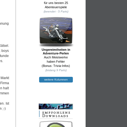
für uns besten 25
Abenteuerspiele
(beendet - 5 Parts)
Ahnung
ätsel.
Ungereimtheiten in
t boys
Adventure-Perlen
Stunde
Auch Meistwerke
s.
haben Fehler
(Bonus: Trivia-Infos)
(bislang 9 Parts)
 Markt
weitere Kolumnen
 Firma
n halt
sammen
n. Ist
 ;-)