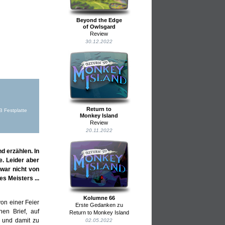
Beyond the Edge
of Owlsgard
Review
30.12.2022
Return to
 Festplatte
Monkey Island
Review
20.11.2022
d erzählen. In
e. Leider aber
war nicht von
s Meisters ...
Kolumne 66
on einer Feier
Erste Gedanken zu
en Brief, auf
Return to Monkey Island
 und damit zu
02.05.2022