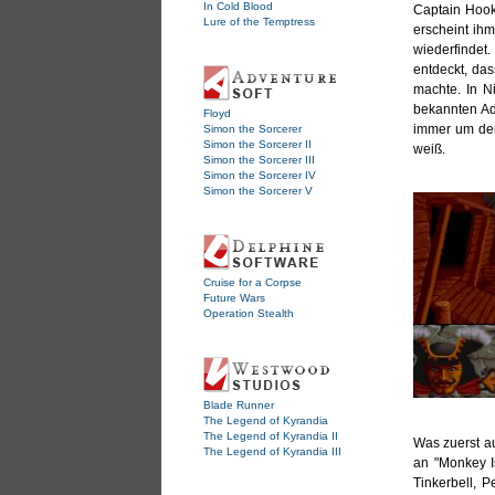
In Cold Blood
Captain Hook
Lure of the Temptress
erscheint ihm
wiederfindet
entdeckt, da
machte. In N
bekannten Adv
Floyd
immer um den
Simon the Sorcerer
Simon the Sorcerer II
weiß.
Simon the Sorcerer III
Simon the Sorcerer IV
Simon the Sorcerer V
Cruise for a Corpse
Future Wars
Operation Stealth
Blade Runner
The Legend of Kyrandia
The Legend of Kyrandia II
Was zuerst au
The Legend of Kyrandia III
an "Monkey I
Tinkerbell, P