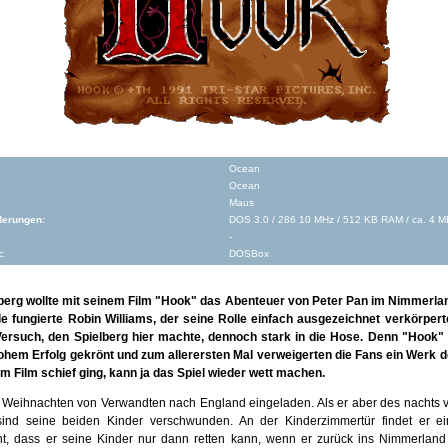
Ocean
Ocean
Maus
derungen:
DOS 3.0 / 286 10 MHz / 512 KB RAM / ca. 4 MB
-
:
DOSBox
berg wollte mit seinem Film "Hook" das Abenteuer von Peter Pan im Nimmerlan
le fungierte Robin Williams, der seine Rolle einfach ausgezeichnet verkörpert
Versuch, den Spielberg hier machte, dennoch stark in die Hose. Denn "Hook" 
hem Erfolg gekrönt und zum allerersten Mal verweigerten die Fans ein Werk de
m Film schief ging, kann ja das Spiel wieder wett machen.
u Weihnachten von Verwandten nach England eingeladen. Als er aber des nachts v
sind seine beiden Kinder verschwunden. An der Kinderzimmertür findet er ein
t, dass er seine Kinder nur dann retten kann, wenn er zurück ins Nimmerland