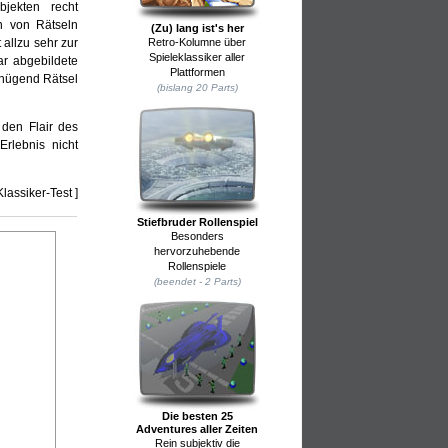
bjekten recht
n von Rätseln
(Zu) lang ist's her
Retro-Kolumne über
 allzu sehr zur
Spieleklassiker aller
ar abgebildete
Plattformen
enügend Rätsel
(bislang 20 Parts)
den Flair des
rlebnis nicht
Klassiker-Test ]
Stiefbruder Rollenspiel
Besonders
hervorzuhebende
Rollenspiele
(beendet - 2 Parts)
Die besten 25
Adventures aller Zeiten
Rein subjektiv die