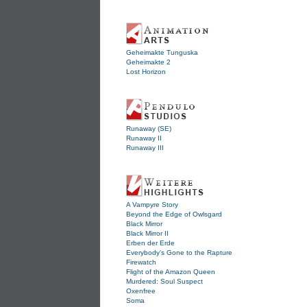
Geheimakte Tunguska
Geheimakte 2
Lost Horizon
Runaway (SE)
Runaway II
Runaway III
A Vampyre Story
Beyond the Edge of Owlsgard
Black Mirror
Black Mirror II
Erben der Erde
Everybody's Gone to the Rapture
Firewatch
Flight of the Amazon Queen
Murdered: Soul Suspect
Oxenfree
Soma