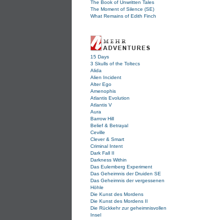
The Book of Unwritten Tales
The Moment of Silence (SE)
What Remains of Edith Finch
15 Days
3 Skulls of the Toltecs
Alida
Alien Incident
Alter Ego
Amenophis
Atlantis Evolution
Atlantis V
Aura
Barrow Hill
Belief & Betrayal
Ceville
Clever & Smart
Criminal Intent
Dark Fall II
Darkness Within
Das Eulemberg Experiment
Das Geheimnis der Druiden SE
Das Geheimnis der vergessenen
Höhle
Die Kunst des Mordens
Die Kunst des Mordens II
Die Rückkehr zur geheimnisvollen
Insel