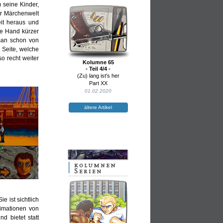
seine Kinder,
er Märchenwelt
it heraus und
ne Hand kürzer
man schon von
r Seite, welche
o recht weiter
Kolumne 65
- Teil 4/4 -
(Zu) lang ist's her
Part XX
01.02.2020
ältere Artikel
e ist sichtlich
imationen von
d bietet statt