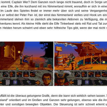
 kommt. Captain Wer? Dem Ganzen noch lange nicht trauend, doch in Sorge um 
 eine Elfe, die ihn kurzhand mit ins Nimmerland nimmt, woraufhin er sich in ein
. Im Laufe des Spieles findet er immer mehr über sich und seine Vergangenhe
ss er selbst der Peter Pan ist, der einst das Nimmerland verlies und Hook um ei
immerland stehen ihm so ziemlich alle bekannten Aktionen zu Verfügung, die 
entures kennt. Als kleine Hilfe steht die Elfe Tinkerbeel stets mit Rat und Tat zu
 Helden herum schwirrt und eben sehr hilfreiche Tips gibt, wenn der mal nicht s
ffällt ist die überaus gelungene Grafik, denn die kann sich wirklich sehen lassen. Si
sland" orientiert und im Großen und Ganzen sehr gelungen, ebenso wie die An
eter und sonstigen bewegten Objekten. Die Steuerung ist sehr schnell erlernt un