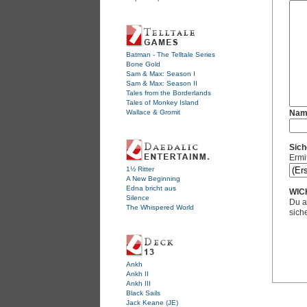
Batman - The Telltale Series
Bone Gold
Sam & Max: Season I
Sam & Max: Season II
Tales from the Borderlands
Tales of Monkey Island
Wallace & Gromit
Nam
Sich
Ermi
1½ Ritter
A New Beginning
Edna bricht aus
WIC
Silence
Du a
The Whispered World
sich
Ankh
Ankh II
Ankh III
Black Sails
Jack Keane (JE)