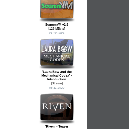
ScummVM v2.9
[128 MByte]
24.12.2024
'Laura Bow and the
Mechanical Codex' -
Introduction
[Stream]
06.11.2022
'Riven' - Teaser