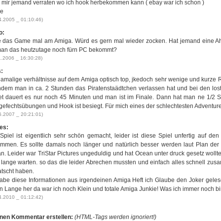
 mir jemand verraten wo ich hook herbekommen kann ( ebay war ich schon )
e
4.2005 _ 01:10:46)
o:
e das Game mal am Amiga. Würd es gern mal wieder zocken. Hat jemand eine 
an das heutzutage noch fürn PC bekommt?
1.2006 _ 16:30:28)
:
damalige verhältnisse auf dem Amiga optisch top, jkedoch sehr wenige und kurze R
dem man in ca. 2 Stunden das Piratenstaädtchen verlassen hat und bei den los
et dauert es nur noch 45 Minuten und man ist im Finale. Dann hat man ne 1/2 
gefechtsübungen und Hook ist besiegt. Für mich eines der schlechtesten Adventure
6.2007 _ 20:21:01)
es:
Spiel ist eigentlich sehr schön gemacht, leider ist diese Spiel unfertig auf den
mmen. Es sollte damals noch länger und natürlich besser werden laut Plan der
n. Leider war TriStar Pictures ungeduldig und hat Ocean unter druck gesetz wollte
t lange warten. so das die leider Abrechen mussten und einfach alles schnell zu
atscht haben.
habe diese Informationen aus irgendeinen Amiga Heft ich Glaube den Joker gelese
n Lange her da war ich noch Klein und totale Amiga Junkie! Was ich immer noch bin
4.2010 _ 01:12:42)
nen Kommentar erstellen:
(HTML-Tags werden ignoriert!)