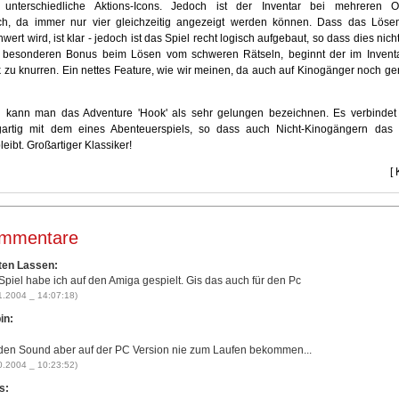
 unterschiedliche Aktions-Icons. Jedoch ist der Inventar bei mehreren O
ich, da immer nur vier gleichzeitig angezeigt werden können. Dass das Löse
ert wird, ist klar - jedoch ist das Spiel recht logisch aufgebaut, so dass dies nicht
Als besonderen Bonus beim Lösen vom schweren Rätseln, beginnt der im Invent
 zu knurren. Ein nettes Feature, wie wir meinen, da auch auf Kinogänger noch g
 kann man das Adventure 'Hook' als sehr gelungen bezeichnen. Es verbindet 
gartig mit dem eines Abenteuerspiels, so dass auch Nicht-Kinogängern das E
eibt. Großartiger Klassiker!
[ 
mmentare
ten Lassen:
Spiel habe ich auf den Amiga gespielt. Gis das auch für den Pc
1.2004 _ 14:07:18)
in:
den Sound aber auf der PC Version nie zum Laufen bekommen...
0.2004 _ 10:23:52)
s: