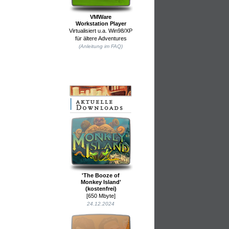
VMWare
Workstation Player
Virtualisiert u.a. Win98/XP
für ältere Adventures
(Anleitung im FAQ)
'The Booze of
Monkey Island'
(kostenfrei)
[650 Mbyte]
24.12.2024