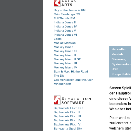
Day of the Tentacle RM
Grim Fandango RM
Full Throttle RM
Indiana Jones III
Indiana Jones IV
Indiana Jones V
Indiana Jones VI
Loom
Maniac Mansion
Monkey Island
Hersteller:
Monkey Island SE
Vertrieb:
Monkey Island II
Monkey Island II SE
Steuerung:
Monkey Island III
Systemanfor
Monkey Island IV
USK:
Sam & Max: Hit the Road
Kompatibilität
The Dig
Zak McKracken and the Alien
Mindbenders
Steven Spiel
der Hauptrol
ging dieser 
besonders ho
Baphomets Fluch DC
Was aber bei
Baphomets Fluch II
Baphomets Fluch III
Peter wird z
Baphomets Fluch IV
zurückkehrt 
Baphomets Fluch V
welchem steh
Beneath a Steel Sky