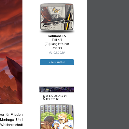
Kolumne 65
- Teil 4/4 -
(Zu) lang ist's her
Part XX
01.02.2020
ältere Artikel
ker für Frieden
 Mortroga. Und
eltherrschaft