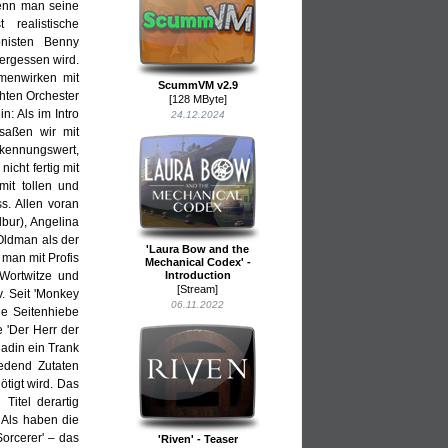
wenn man seine
 realistische
onisten Benny
ergessen wird.
menwirken mit
ScummVM v2.9
hten Orchester
[128 MByte]
: Als im Intro
24.12.2024
saßen wir mit
kennungswert,
icht fertig mit
it tollen und
. Allen voran
lbur), Angelina
Oldman als der
'Laura Bow and the
man mit Profis
Mechanical Codex' -
Introduction
 Wortwitze und
[Stream]
. Seit 'Monkey
06.11.2022
ie Seitenhiebe
 'Der Herr der
ladin ein Trank
redend Zutaten
tigt wird. Das
Titel derartig
 Als haben die
Sorcerer' – das
'Riven' - Teaser