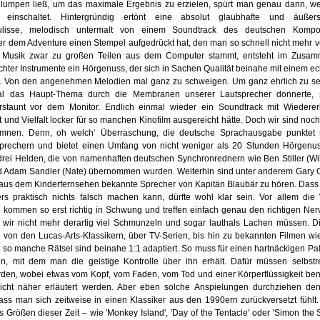
 lumpen ließ, um das maximale Ergebnis zu erzielen, spürt man genau dann, 
r einschaltet. Hintergründig ertönt eine absolut glaubhafte und äußerst
kulisse, melodisch untermalt von einem Soundtrack des deutschen Komp
r dem Adventure einen Stempel aufgedrückt hat, den man so schnell nicht mehr v
e Musik zwar zu großen Teilen aus dem Computer stammt, entsteht im Zusam
ter Instrumente ein Hörgenuss, der sich in Sachen Qualität beinahe mit einem ec
 Von den angenehmen Melodien mal ganz zu schweigen. Um ganz ehrlich zu sein
al das Haupt-Thema durch die Membranen unserer Lautsprecher donnerte, 
staunt vor dem Monitor. Endlich einmal wieder ein Soundtrack mit Wiederer
und Vielfalt locker für so manchen Kinofilm ausgereicht hätte. Doch wir sind noch n
mnen. Denn, oh welch‘ Überraschung, die deutsche Sprachausgabe punktet m
rechern und bietet einen Umfang von nicht weniger als 20 Stunden Hörgenuss
 drei Helden, die von namenhaften deutschen Synchronrednern wie Ben Stiller (Wi
und Adam Sandler (Nate) übernommen wurden. Weiterhin sind unter anderem Gary 
 aus dem Kinderfernsehen bekannte Sprecher von Kapitän Blaubär zu hören. Dass 
ers praktisch nichts falsch machen kann, dürfte wohl klar sein. Vor allem die
kommen so erst richtig in Schwung und treffen einfach genau den richtigen Nerv
n wir nicht mehr derartig viel Schmunzeln und sogar lauthals Lachen müssen. D
 von den Lucas-Arts-Klassikern, über TV-Serien, bis hin zu bekannten Filmen wie
t so manche Rätsel sind beinahe 1:1 adaptiert. So muss für einen hartnäckigen Pa
n, mit dem man die geistige Kontrolle über ihn erhält. Dafür müssen selbst
den, wobei etwas vom Kopf, vom Faden, vom Tod und einer Körperflüssigkeit benö
cht näher erläutert werden. Aber eben solche Anspielungen durchziehen den 
ss man sich zeitweise in einen Klassiker aus den 1990ern zurückversetzt fühlt.
s Größen dieser Zeit – wie 'Monkey Island', 'Day of the Tentacle' oder 'Simon the 