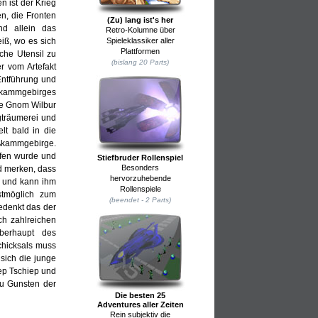
 ist der Krieg
n, die Fronten
(Zu) lang ist's her
nd allein das
Retro-Kolumne über
Spieleklassiker aller
iß, wo es sich
Plattformen
che Utensil zu
(bislang 20 Parts)
r vom Artefakt
Entführung und
ißkammgebirges
ge Gnom Wilbur
agträumerei und
t bald in die
ißkammgebirge.
rfen wurde und
Stiefbruder Rollenspiel
Besonders
ld merken, dass
hervorzuhebende
g und kann ihm
Rollenspiele
stmöglich zum
(beendet - 2 Parts)
edenkt das der
ch zahlreichen
berhaupt des
chicksals muss
 sich die junge
iep Tschiep und
zu Gunsten der
Die besten 25
Adventures aller Zeiten
Rein subjektiv die