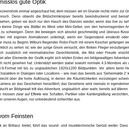
isslos gute Optik
Screenshots einmal angeschaut hat, dem müssen wir im Grunde nichts mehr zur Gra
noch. Denn obwohl die Bildschirmknipser bereits beeindruckend und beinah
ussehen, geben sie doch nur den Hauch des Glanzes wieder, wenn das live zu sehe
 kleine Dinge wie Blätter im Wind oder Mini-Getier, von den hervorragenden A
 zu schweigen. Denn die bewegen sich absolut geschmeidig und überaus flüss
eiten mit eigenen Animationen unterlegt, wenn ein Gegenstand einsteckt oder
se muss zu Beginn Wilburs fliegender Robo-Fisch mit einem Kescher gefangen w
klich zu sehen ist, wie der junge Gnom versucht, den flinken Flieger einzufangen
h zusätzlich mit minimalistischer Gesichtsmimik, die Wut oder Freude ersicht
 aller Elemente der Grafik ergibt sich letzten Endes ein bildgewaltiges Adventu
ch nicht gesehen hat. Unterstützt werden dabei sowohl normale 4:3-Monitore als
16:9-Format mit bis zu unglaublichen 1920x1200 Bildpunkten. Vor allem beim H
Charaktere in Dialogen oder Locations – wie man das bereits aus 'Geheimakte 2' 
hlecht über die hohe Auflösung, in denen die Räumlichkeiten vorzuliegen schei
Kamera an das Geschehen heranfährt, das Gesehene wird niemals in irgendeiner
Wucht an Bildgewalt tritt das Adventure, unglaublich aber wahr, bereits auf älter
e müssen zwar auf Effekte wie Schatten, Partikel oder Kantenglättung verzichten, 
in unseren Augen, nur unbedeutend schlechter aus.
 vom Feinsten
k an Brillanz bietet, führt das sound- und musiktechnische Gerüst weiter. Dass