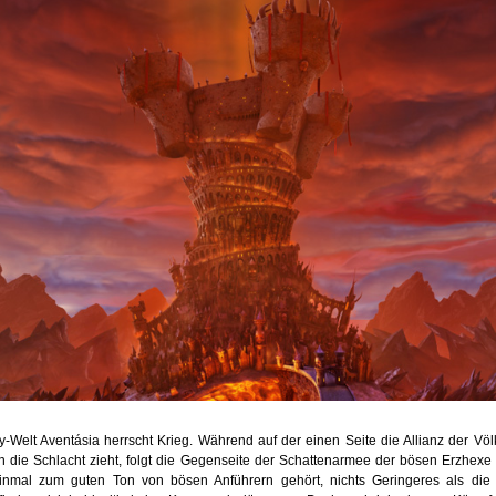
y-Welt Aventásia herrscht Krieg. Während auf der einen Seite die Allianz der Völ
in die Schlacht zieht, folgt die Gegenseite der Schattenarmee der bösen Erzhexe
nmal zum guten Ton von bösen Anführern gehört, nichts Geringeres als die W