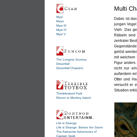
Multi C
Myst
Dabei ist da
Riven
jungen Vogel 
Myst III
Vieh. Das ge
Myst IV
Myst V
Rätseln sind
zentraler Bes
Gegenstände 
gelöst werden
mit welchem 
The Longest Journey
Figur anders 
Dreamfall
nicht nur ei
Dreamfall Chapters
außerdem ein
Otter und Ha
versucht er 
Situation erkl
Thimbleweed Park
Return to Monkey Island
Life is Strange
Life is Strange: Before the Storm
The Awesome Adventures of
Captain Spirit