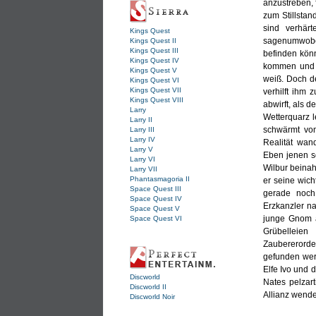
anzustreben, 
zum Stillstan
sind verhär
Kings Quest
sagenumwoben
Kings Quest II
Kings Quest III
befinden kön
Kings Quest IV
kommen und e
Kings Quest V
weiß. Doch de
Kings Quest VI
Kings Quest VII
verhilft ihm
Kings Quest VIII
abwirft, als
Larry
Wetterquarz l
Larry II
schwärmt von
Larry III
Larry IV
Realität wan
Larry V
Eben jenen s
Larry VI
Wilbur beinah
Larry VII
Phantasmagoria II
er seine wich
Space Quest III
gerade noch
Space Quest IV
Erzkanzler na
Space Quest V
junge Gnom a
Space Quest VI
Grübelleien
Zaubererorde
gefunden werd
Elfe Ivo und 
Discworld
Nates pelzar
Discworld II
Allianz wend
Discworld Noir