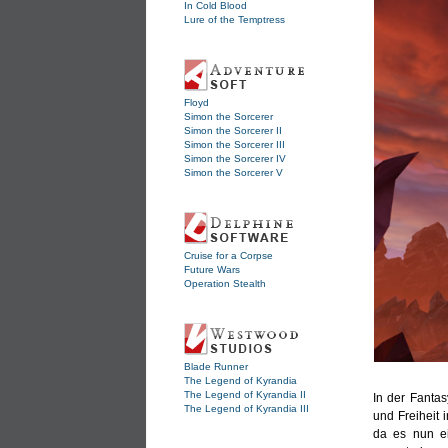
In Cold Blood
Lure of the Temptress
Floyd
Simon the Sorcerer
Simon the Sorcerer II
Simon the Sorcerer III
Simon the Sorcerer IV
Simon the Sorcerer V
Cruise for a Corpse
Future Wars
Operation Stealth
Blade Runner
The Legend of Kyrandia
The Legend of Kyrandia II
In der Fantas
The Legend of Kyrandia III
und Freiheit 
da es nun ei