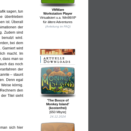
VMWare
fik sagen, tun
Workstation Player
e übertrieben
Virtualisiert u.a. Win98/XP
n ist. Überall
für ältere Adventures
(Anleitung im FAQ)
nimationen der
ig. Zudem sind
 benutzt wird.
erden, bei dem
. Garniert wird
lich macht. Im
re, dass man so
 auch das noch
eranfahren der
kannte – staunt
nen. Denn egal
 Weise körnig.
en Rechnern den
der Titel sieht
'The Booze of
Monkey Island'
(kostenfrei)
[650 Mbyte]
24.12.2024
 man sich hier