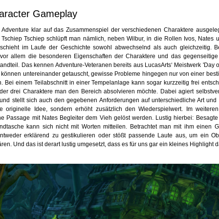
haracter Gameplay
s Adventure klar auf das Zusammenspiel der verschiedenen Charaktere ausgeleg
Tschiep Tschiep schlüpft man nämlich, neben Wilbur, in die Rollen Ivos, Nates 
schieht im Laufe der Geschichte sowohl abwechselnd als auch gleichzeitig. B
 vor allem die besonderen Eigenschaften der Charaktere und das gegenseitige
tandteil. Das kennen Adventure-Veteranen bereits aus LucasArts‘ Meistwerk 'Day of
können untereinander getauscht, gewisse Probleme hingegen nur von einer bes
. Bei einem Teilabschnitt in einer Tempelanlage kann sogar kurzzeitig frei ents
der drei Charaktere man den Bereich absolvieren möchte. Dabei agiert selbstver
und stellt sich auch den gegebenen Anforderungen auf unterschiedliche Art und 
ne originelle Idee, sondern erhöht zusätzlich den Wiederspielwert. Im weitere
e Passage mit Nates Begleiter dem Vieh gelöst werden. Lustig hierbei: Besagt
ndtasche kann sich nicht mit Worten mitteilen. Betrachtet man mit ihm einen 
entweder erklärend zu gestikulieren oder stößt passende Laute aus, um ein Ob
ären. Und das ist derart lustig umgesetzt, dass es für uns gar ein kleines Highlight da