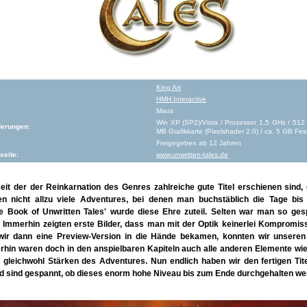
King Art
HMH Interactive
Maus
Win XP (SP2)/Vista / Prozessor 1,5 GHz / 51
erungen:
MB Grafikkarte (Pixelshader 2.0) / ca. 5 GB Fes
Freigegeben ab 12 Jahren
seite:
www.unwritten-tales.de
it der der Reinkarnation des Genres zahlreiche gute Titel erschienen sind,
ren nicht allzu viele Adventures, bei denen man buchstäblich die Tage bi
he Book of Unwritten Tales' wurde diese Ehre zuteil. Selten war man so ges
 Immerhin zeigten erste Bilder, dass man mit der Optik keinerlei Kompromis
 wir dann eine Preview-Version in die Hände bekamen, konnten wir unser
rhin waren doch in den anspielbaren Kapiteln auch alle anderen Elemente wie
 gleichwohl Stärken des Adventures. Nun endlich haben wir den fertigen Tit
nd sind gespannt, ob dieses enorm hohe Niveau bis zum Ende durchgehalten we