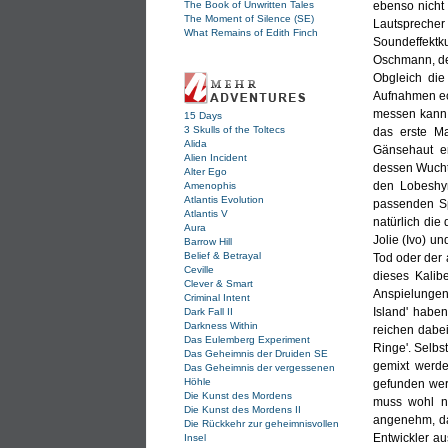
The Book of Unwritten Tales
ebenso nicht
The Moment of Silence (SE)
Lautspreche
What Remains of Edith Finch
Soundeffekt
Oschmann, de
Obgleich di
Aufnahmen ech
messen kann.
15 Days
3 Skulls of the Toltecs
das erste M
Alida
Gänsehaut er
Alien Incident
dessen Wucht 
Alter Ego
den Lobeshy
Amenophis
Atlantis Evolution
passenden Sp
Atlantis V
natürlich die
Aura
Jolie (Ivo) 
Barrow Hill
Belief & Betrayal
Tod oder der
Ceville
dieses Kalib
Clever & Smart
Anspielungen 
Criminal Intent
Island' habe
Dark Fall II
Darkness Within
reichen dabei
Das Eulemberg Experiment
Ringe'. Selbs
Das Geheimnis der Druiden SE
gemixt werde
Das Geheimnis der vergessenen
Höhle
gefunden wer
Die Kunst des Mordens
muss wohl ni
Die Kunst des Mordens II
angenehm, da
Die Rückkehr zur geheimnisvollen
Entwickler au
Insel