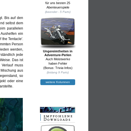
für uns besten 25
Abenteuerspiele
(beendet - 5 Parts)
t. Bis auf den
und selbst dem
eim parallelen
 Aushelfen ein
 the Tentacle'.
timmten Person
chieden werden,
Ungereimtheiten in
ständlich jede
Adventure-Perlen
Auch Meistwerke
Weise. Das ist
haben Fehler
n Verlauf muss
(Bonus: Trivia-Infos)
e Mischung aus
(bislang 9 Parts)
Gegenstand, so
jekt oder eine
weitere Kolumnen
rstellte.