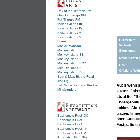
Day of the Tentacle RM
Grim Fandango RM
Full Throttle RM
Indiana Jones III
Indiana Jones IV
Indiana Jones V
Indiana Jones VI
Hersteller:
Loom
Vertrieb:
Maniac Mansion
Monkey Island
Steuerung:
Monkey Island SE
Systemanford
Monkey Island II
Monkey Island II SE
USK:
Monkey Island III
Offizielle Web
Monkey Island IV
Sam & Max: Hit the Road
The Dig
Auch wenn se
Zak McKracken and the Alien
Mindbenders
letzten Jah
abzählte. 'T
Endergebnis.
schien. Als
trauen. Imme
Baphomets Fluch DC
oder Akustik
Baphomets Fluch II
Baphomets Fluch III
Festplatte u
Baphomets Fluch IV
Baphomets Fluch V
Beneath a Steel Sky