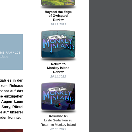
Beyond the Edge
of Owlsgard
Review
30.12.2022
2 MB RAM / 128
tplatte
Return to
Monkey Island
Review
20.11.2022
 gab es in den
s zum Release
pannt auf das
se einzugehen
en Augen kaum
 Story, Rätsel
el auf unserer
Kolumne 66
rden konnte.
Erste Gedanken zu
Return to Monkey Island
02.05.2022