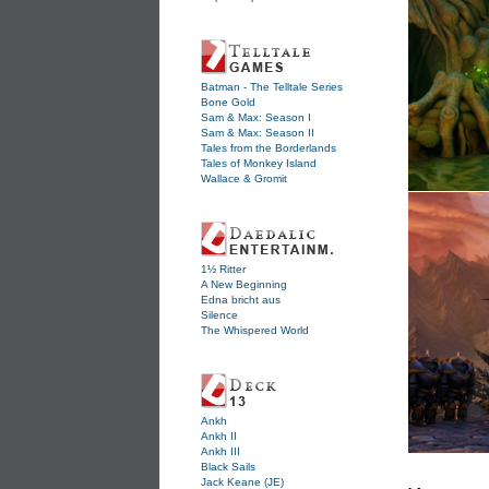
Batman - The Telltale Series
Bone Gold
Sam & Max: Season I
Sam & Max: Season II
Tales from the Borderlands
Tales of Monkey Island
Wallace & Gromit
1½ Ritter
A New Beginning
Edna bricht aus
Silence
The Whispered World
Ankh
Ankh II
Ankh III
Black Sails
Jack Keane (JE)