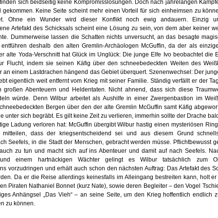
finden sich beidseitig keine Kompromisslösungen. Doch nach jahrelangen Kämpfen
d gekommen. Keine Seite scheint mehr einen Vorteil für sich einheimsen zu könne
tet. Ohne ein Wunder wird dieser Konflikt noch ewig andauern. Einzig u
e Artefakt des Schicksals scheint eine Lösung zu sein, von dem aber keiner we
nte. Dummerweise lassen die Schatten nichts unversucht, an das besagte magis
ntführen deshalb den alten Gremlin-Archäologen McGuffin, da der als einzige
r alte Yoda-Verschnitt hat Glück im Unglück: Die junge Elfe Ivo beobachtet die 
 zur Flucht, indem sie seinen Käfig über den schneebedeckten Weiten des We
 der an einem Lastdrachen hängend das Gebiet überquert. Szenenwechsel: Der jun
ebt eigentlich weit entfernt vom Krieg mit seiner Familie. Ständig verfällt er der T
 großen Abenteuern und Heldentaten. Nicht ahnend, dass sich diese Traumwel
deln würde. Denn Wilbur arbeitet als Aushilfe in einer Zwergenbastion im We
chneebedeckten Bergen über den der alte Gremlin McGuffin samt Käfig abgewo
e unter sich begräbt. Es gilt keine Zeit zu verlieren, immerhin sollte der Drache ba
tige Ladung verloren hat: McGuffin übergibt Wilbur hastig einen mysteriösen Rin
 mitteilen, dass der kriegsentscheidend sei und aus diesem Grund schnell
ch Seefels, in die Stadt der Menschen, gebracht werden müsse. Pflichtbewusst g
uch zu tun und macht sich auf ins Abenteuer und damit auf nach Seefels. Na
 und einem hartnäckigen Wächter gelingt es Wilbur tatsächlich zum O
ns vorzudringen und erhält auch schon den nächsten Auftrag: Das Artefakt des S
en. Da er die Reise allerdings keinesfalls im Alleingang bestreiten kann, holt er
den Piraten Nathaniel Bonnet (kurz Nate), sowie deren Begleiter – den Vogel Tsch
tiges Anhängsel „Das Vieh“ – an seine Seite, um den Krieg hoffentlich endlich 
en zu können.