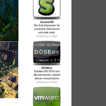
ScummVM
Der Kult-Interpreter für
LucasArts-Adventures
und viele mehr
(Anleitung im FAQ)
DOSBox
Emuliert MS-DOS und
alle Adventures, welche
dieses voraussetzen
(Anleitung im FAQ)