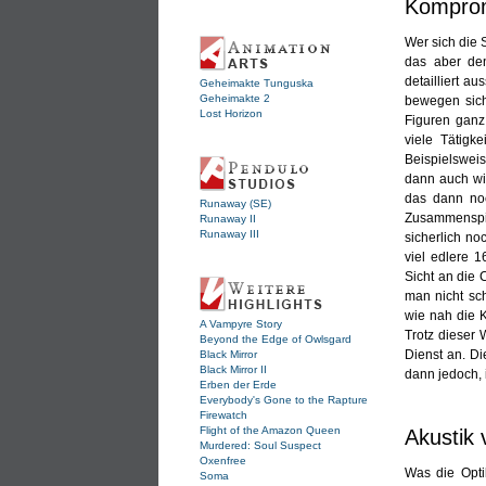
Komprom
Wer sich die 
das aber den
detailliert a
Geheimakte Tunguska
Geheimakte 2
bewegen sich
Lost Horizon
Figuren ganz
viele Tätigk
Beispielswei
dann auch wir
das dann noc
Runaway (SE)
Zusammenspiel
Runaway II
Runaway III
sicherlich no
viel edlere 
Sicht an die 
man nicht sc
wie nah die 
A Vampyre Story
Trotz dieser 
Beyond the Edge of Owlsgard
Dienst an. Di
Black Mirror
Black Mirror II
dann jedoch, 
Erben der Erde
Everybody's Gone to the Rapture
Firewatch
Flight of the Amazon Queen
Akustik
Murdered: Soul Suspect
Oxenfree
Was die Opti
Soma