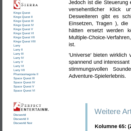
Jedoch ist die Steuerung 
versehentlicher Klick 
Kings Quest
Desweiteren gibt es schi
Kings Quest II
Kings Quest III
Einsetzen, Tragen ), di
Kings Quest IV
Kings Quest V
hätten ersetzt werden 
Kings Quest VI
Multiple-Choice-Verfahren
Kings Quest VII
Kings Quest VIII
ist.
Larry
Larry II
Larry III
'Universe' bieten wirklic
Larry IV
spannend und interessant 
Larry V
Larry VI
stimmungsvollen Sounde
Larry VII
Phantasmagoria II
Adventure-Spielerlebnis.
Space Quest III
Space Quest IV
Space Quest V
Space Quest VI
Weitere Ar
Discworld
Discworld II
Discworld Noir
Kolumne 65: (Z