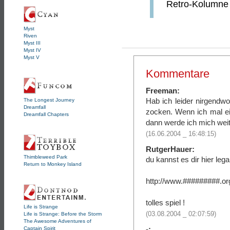
Retro-Kolumne ü
Myst
Riven
Myst III
Myst IV
Myst V
Kommentare
Freeman:
Hab ich leider nirgend
The Longest Journey
Dreamfall
zocken. Wenn ich mal e
Dreamfall Chapters
dann werde ich mich wei
(16.06.2004 _ 16:48:15)
RutgerHauer:
Thimbleweed Park
du kannst es dir hier leg
Return to Monkey Island
http://www.#########.o
tolles spiel !
Life is Strange
(03.08.2004 _ 02:07:59)
Life is Strange: Before the Storm
The Awesome Adventures of
-:
Captain Spirit