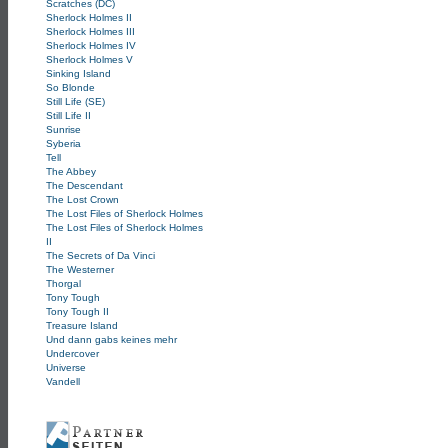
Scratches (DC)
Sherlock Holmes II
Sherlock Holmes III
Sherlock Holmes IV
Sherlock Holmes V
Sinking Island
So Blonde
Still Life (SE)
Still Life II
Sunrise
Syberia
Tell
The Abbey
The Descendant
The Lost Crown
The Lost Files of Sherlock Holmes
The Lost Files of Sherlock Holmes
II
The Secrets of Da Vinci
The Westerner
Thorgal
Tony Tough
Tony Tough II
Treasure Island
Und dann gabs keines mehr
Undercover
Universe
Vandell