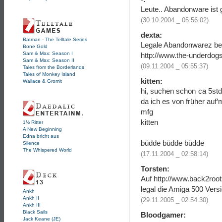
Leute.. Abandonware ist 
(30.10.2004 _ 05:56:02)
dexta:
Batman - The Telltale Series
Legale Abandonwarez bek
Bone Gold
Sam & Max: Season I
http://www.the-underdogs
Sam & Max: Season II
(09.11.2004 _ 05:55:37)
Tales from the Borderlands
Tales of Monkey Island
kitten:
Wallace & Gromit
hi, suchen schon ca 5std
da ich es von früher auf
mfg
kitten
1½ Ritter
A New Beginning
Edna bricht aus
büdde büdde büdde
Silence
The Whispered World
(17.11.2004 _ 02:58:14)
Torsten:
Auf http://www.back2root
legal die Amiga 500 Vers
Ankh
Ankh II
(29.11.2005 _ 02:54:30)
Ankh III
Black Sails
Bloodgamer:
Jack Keane (JE)