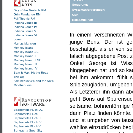
Steuerung:
Systemanforderungen:
Day of the Tentacle RM
Grim Fandango RM
USK:
Full Throttle RM
Kompatibilität:
Indiana Jones III
Indiana Jones IV
Indiana Jones V
In einem verschneiten W
Indiana Jones VI
Loom
junge Boris. Der ist 
Maniac Mansion
Monkey Island
beschäftigt, als er von s
Monkey Island SE
falsch abgegebene Post 
Monkey Island II
Monkey Island II SE
Onkel George ist Wisse
Monkey Island III
Monkey Island IV
hingegeben hat und so kau
Sam & Max: Hit the Road
bei ihm ankommt, fühlt s
The Dig
Zak McKracken and the Alien
Spielzeugladen, umgeben 
Mindbenders
Als Letzterer ihn dann ab
geht Boris auf Spurensu
seltsame, bohnenförmige 
Baphomets Fluch DC
darin Platz finden könnte.
Baphomets Fluch II
Baphomets Fluch III
und ist umgeben von tause
Baphomets Fluch IV
wahllos einzudrücken begin
Baphomets Fluch V
Beneath a Steel Sky