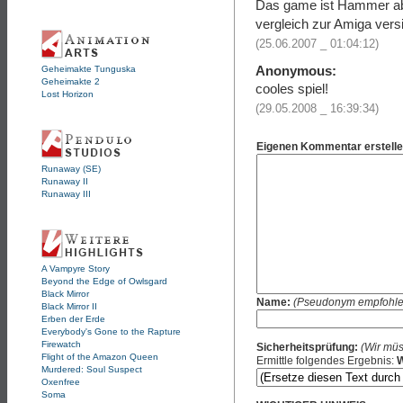
Das game ist Hammer aber
vergleich zur Amiga vers
(25.06.2007 _ 01:04:12)
Anonymous:
Geheimakte Tunguska
Geheimakte 2
cooles spiel!
Lost Horizon
(29.05.2008 _ 16:39:34)
Eigenen Kommentar erstelle
Runaway (SE)
Runaway II
Runaway III
A Vampyre Story
Beyond the Edge of Owlsgard
Black Mirror
Name:
(Pseudonym empfohle
Black Mirror II
Erben der Erde
Everybody's Gone to the Rapture
Firewatch
Sicherheitsprüfung:
(Wir müs
Flight of the Amazon Queen
Ermittle folgendes Ergebnis:
W
Murdered: Soul Suspect
Oxenfree
Soma