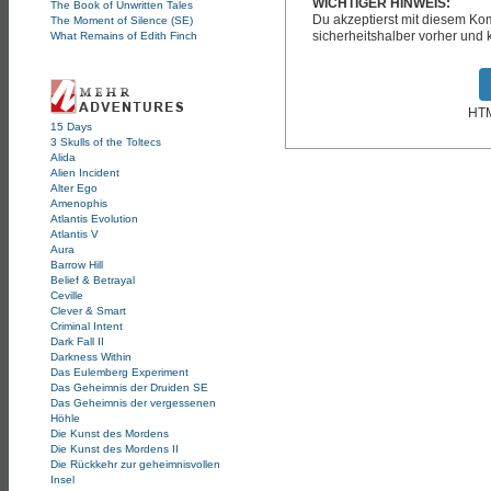
WICHTIGER HINWEIS:
The Book of Unwritten Tales
Du akzeptierst mit diesem K
The Moment of Silence (SE)
sicherheitshalber vorher und k
What Remains of Edith Finch
HTM
15 Days
3 Skulls of the Toltecs
Alida
Alien Incident
Alter Ego
Amenophis
Atlantis Evolution
Atlantis V
Aura
Barrow Hill
Belief & Betrayal
Ceville
Clever & Smart
Criminal Intent
Dark Fall II
Darkness Within
Das Eulemberg Experiment
Das Geheimnis der Druiden SE
Das Geheimnis der vergessenen
Höhle
Die Kunst des Mordens
Die Kunst des Mordens II
Die Rückkehr zur geheimnisvollen
Insel