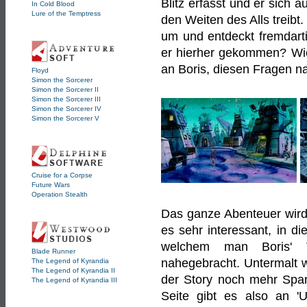
Blitz erfasst und er sich 
In Cold Blood
Lure of the Temptress
den Weiten des Alls treibt
um und entdeckt fremdartig
er hierher gekommen? Wie
an Boris, diesen Fragen n
Floyd
Simon the Sorcerer
Simon the Sorcerer II
Simon the Sorcerer III
Simon the Sorcerer IV
Simon the Sorcerer V
Cruise for a Corpse
Future Wars
Operation Stealth
Das ganze Abenteuer wird 
es sehr interessant, in d
welchem man Boris' T
Blade Runner
nahegebracht. Untermalt 
The Legend of Kyrandia
The Legend of Kyrandia II
der Story noch mehr Spa
The Legend of Kyrandia III
Seite gibt es also an '