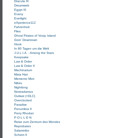
Dracula III
Dreamweb
Egypt III
Evany
Everlight
eXperience112
Fahrenheit
Flies
Ghost Pirates of Vooju Island
Goin' Downtown
Hook
In 80 Tagen um die Welt
J.U.L.I.A. - Among the Stars
Keepsake
Law & Order
Law & Order II
Machinarium
Mata Hari
Memento Mori
Nibiru
Nightlong
Nostradamus
Outlast (+DLC)
Overclocked
Paradise
Penumbra II
Perry Rhodan
P·O·L·L·E·N
Reise zum Zentrum des Mondes
Reprobates
Salammbo
Schizm II