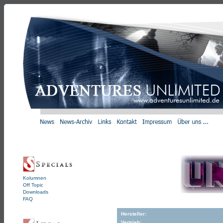
Kolumnen
Off Topic
Downloads
FAQ
Hersteller:
Vertrieb: