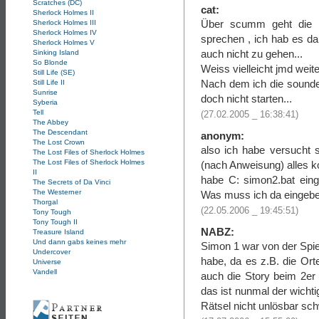
Scratches (DC)
cat:
Sherlock Holmes II
Über scumm geht die m
Sherlock Holmes III
Sherlock Holmes IV
sprechen , ich hab es d
Sherlock Holmes V
auch nicht zu gehen...
Sinking Island
So Blonde
Weiss vielleicht jmd wei
Still Life (SE)
Nach dem ich die soundei
Still Life II
Sunrise
doch nicht starten...
Syberia
Tell
(27.02.2005 _ 16:38:41)
The Abbey
The Descendant
anonym:
The Lost Crown
also ich habe versucht
The Lost Files of Sherlock Holmes
The Lost Files of Sherlock Holmes
(nach Anweisung) alles ko
II
habe C: simon2.bat eing
The Secrets of Da Vinci
The Westerner
Was muss ich da eingeben
Thorgal
(22.05.2006 _ 19:45:51)
Tony Tough
Tony Tough II
NABZ:
Treasure Island
Und dann gabs keines mehr
Simon 1 war von der Spie
Undercover
habe, da es z.B. die Or
Universe
Vandell
auch die Story beim 2er
das ist nunmal der wichti
Rätsel nicht unlösbar sch