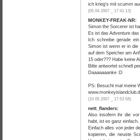
ich krieg's mit scumm au
(05.04.2007 _ 17:41:13)
MONKEY-FREAK-NR:
Simon the Sorcerer ist h
Es ist das Adventure das
Ich schreibe gerade ei
Simon ist wenn er in die
auf dem Speicher am Anfa
15 oder??? Habe keine Ah
Bitte antwortet schnell pe
Daaaaaaanke :D
PS: Besucht mal meine W
www.monkeyislandclub.de
(10.05.2007 _ 17:53:58)
nett_flanders:
Also insofern ihr die vo
habt, ist es ganz einfach.
Einfach alles von jeder d
kopieren, die neuste Sc