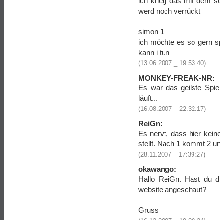
ich krieg das mit dem s
werd noch verrückt
simon 1
ich möchte es so gern s
kann i tun
(13.06.2007 _ 19:53:40)
MONKEY-FREAK-NR:
Es war das geilste Spiel
läuft...
(16.08.2007 _ 22:32:17)
ReiGn:
Es nervt, dass hier kein
stellt. Nach 1 kommt 2 un
(28.11.2007 _ 17:39:27)
okawango:
Hallo ReiGn. Hast du di
website angeschaut?
Gruss