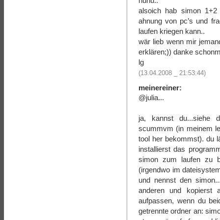
huhu..
alsoich hab simon 1+2 n
ahnung von pc’s und fra
laufen kriegen kann..
wär lieb wenn mir jemand
erklären;)) danke schonm
lg
(13.04.2008 _ 21:53:44)
meinereiner:
@julia...
ja, kannst du...siehe 
scummvm (in meinem letz
tool her bekommst). du l
installierst das progra
simon zum laufen zu b
(irgendwo im dateisystem
und nennst den simon..
anderen und kopierst a
aufpassen, wenn du beide
getrennte ordner an: si