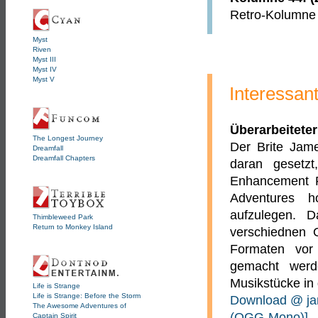
Retro-Kolumne ü
Myst
Riven
Myst III
Myst IV
Myst V
Interessan
Überarbeitete
The Longest Journey
Der Brite Jame
Dreamfall
Dreamfall Chapters
daran geset
Enhancement P
Adventures h
aufzulegen. D
Thimbleweed Park
Return to Monkey Island
verschiednen 
Formaten vor
gemacht werde
Musikstücke in
Life is Strange
Life is Strange: Before the Storm
Download @ ja
The Awesome Adventures of
(OGG-Mono)]
Captain Spirit