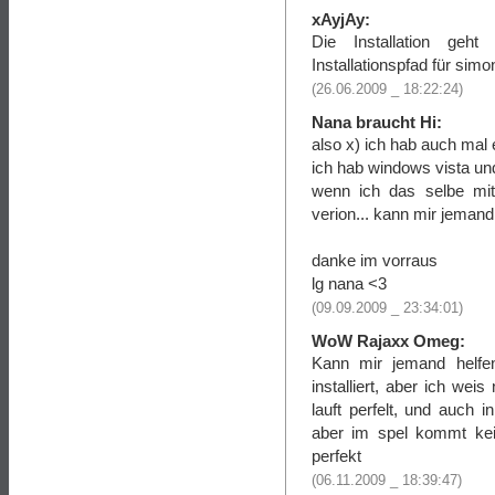
xAyjAy:
Die Installation ge
Installationspfad für sim
(26.06.2009 _ 18:22:24)
Nana braucht Hi:
also x) ich hab auch mal 
ich hab windows vista und
wenn ich das selbe mit
verion... kann mir jemand
danke im vorraus
lg nana <3
(09.09.2009 _ 23:34:01)
WoW Rajaxx Omeg:
Kann mir jemand helf
installiert, aber ich wei
lauft perfelt, und auch 
aber im spel kommt kei
perfekt
(06.11.2009 _ 18:39:47)