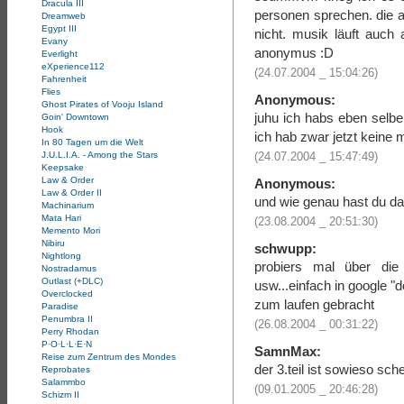
Dracula III
personen sprechen. die a
Dreamweb
Egypt III
nicht. musik läuft auch
Evany
anonymus :D
Everlight
eXperience112
(24.07.2004 _ 15:04:26)
Fahrenheit
Flies
Anonymous:
Ghost Pirates of Vooju Island
juhu ich habs eben selbe
Goin' Downtown
Hook
ich hab zwar jetzt keine 
In 80 Tagen um die Welt
J.U.L.I.A. - Among the Stars
(24.07.2004 _ 15:47:49)
Keepsake
Law & Order
Anonymous:
Law & Order II
und wie genau hast du d
Machinarium
Mata Hari
(23.08.2004 _ 20:51:30)
Memento Mori
Nibiru
schwupp:
Nightlong
probiers mal über die 
Nostradamus
Outlast (+DLC)
usw...einfach in google 
Overclocked
zum laufen gebracht
Paradise
Penumbra II
(26.08.2004 _ 00:31:22)
Perry Rhodan
P·O·L·L·E·N
SamnMax:
Reise zum Zentrum des Mondes
der 3.teil ist sowieso sch
Reprobates
Salammbo
(09.01.2005 _ 20:46:28)
Schizm II