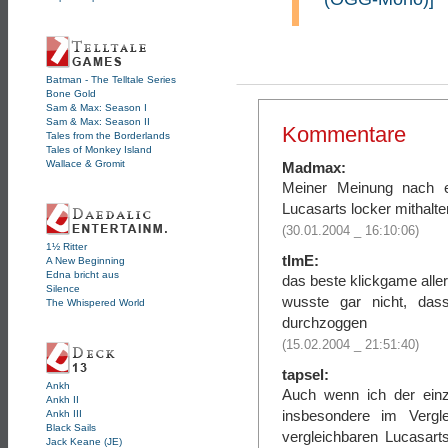
Batman - The Telltale Series
Bone Gold
Sam & Max: Season I
Sam & Max: Season II
Kommentare
Tales from the Borderlands
Tales of Monkey Island
Wallace & Gromit
Madmax:
Meiner Meinung nach e
Lucasarts locker mithalte
(30.01.2004 _ 16:10:06)
1½ Ritter
tImE:
A New Beginning
Edna bricht aus
das beste klickgame aller
Silence
wusste gar nicht, dass
The Whispered World
durchzoggen
(15.02.2004 _ 21:51:40)
tapsel:
Ankh
Auch wenn ich der einz
Ankh II
insbesondere im Vergl
Ankh III
Black Sails
vergleichbaren Lucasart
Jack Keane (JE)