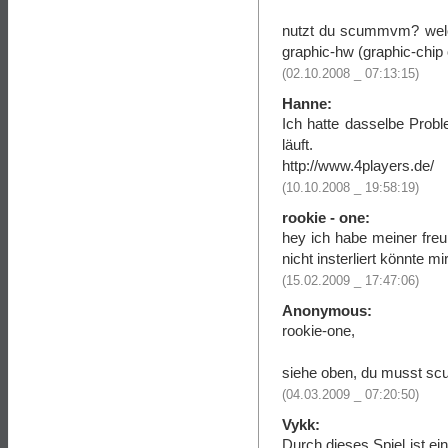
nutzt du scummvm? welc
graphic-hw (graphic-chip
(02.10.2008 _ 07:13:15)
Hanne:
Ich hatte dasselbe Prob
läuft.
http://www.4players.de/
(10.10.2008 _ 19:58:19)
rookie - one:
hey ich habe meiner fre
nicht insterliert könnte m
(15.02.2009 _ 17:47:06)
Anonymous:
rookie-one,
siehe oben, du musst s
(04.03.2009 _ 07:20:50)
Vykk:
Durch dieses Spiel ist ei