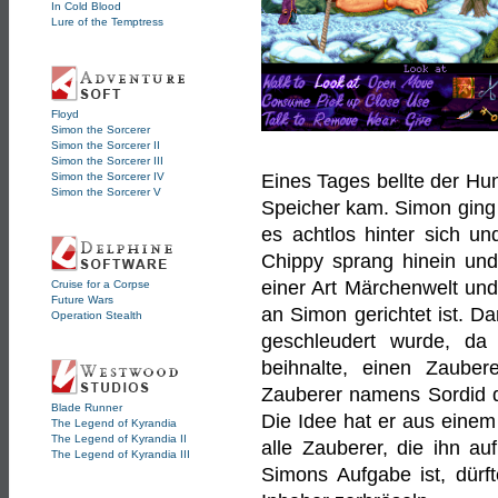
In Cold Blood
Lure of the Temptress
Floyd
Simon the Sorcerer
Simon the Sorcerer II
Simon the Sorcerer III
Simon the Sorcerer IV
Eines Tages bellte der Hu
Simon the Sorcerer V
Speicher kam. Simon ging 
es achtlos hinter sich un
Chippy sprang hinein und
einer Art Märchenwelt und 
Cruise for a Corpse
Future Wars
an Simon gerichtet ist. Da
Operation Stealth
geschleudert wurde, da 
beihnalte, einen Zaube
Zauberer namens Sordid di
Blade Runner
Die Idee hat er aus einem
The Legend of Kyrandia
The Legend of Kyrandia II
alle Zauberer, die ihn au
The Legend of Kyrandia III
Simons Aufgabe ist, dürf