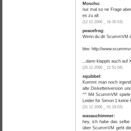
Moschu:
nur mal so ne Frage aber
es zu alt
(12.12.2006 _ 16:35:53)
peacefrog:
Wenn du dir ScummVM inst
btw: http://www.scummv
...dann klappts auch auf X
(25.12.2006 _ 21:51:04)
squibbel:
Kommt man noch irgendw
alte Diskettenversion un
^^ Mit ScummVM spiele i
Leider für Simon 1 keine
(31.12.2006 _ 01:19:03)
wasauchimmer:
hey, ich habe das selbe
über ScummVM geht die m