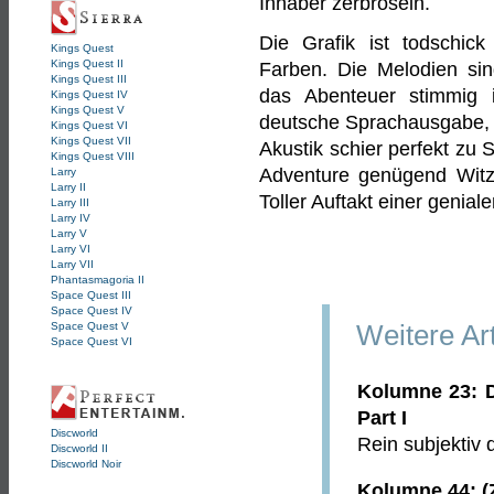
Inhaber zerbröseln.
Die Grafik ist todschick
Kings Quest
Kings Quest II
Farben. Die Melodien sin
Kings Quest III
das Abenteuer stimmig 
Kings Quest IV
Kings Quest V
deutsche Sprachausgabe, 
Kings Quest VI
Kings Quest VII
Akustik schier perfekt zu
Kings Quest VIII
Adventure genügend Witze
Larry
Larry II
Toller Auftakt einer geniale
Larry III
Larry IV
Larry V
Larry VI
Larry VII
Phantasmagoria II
Space Quest III
Space Quest IV
Space Quest V
Weitere Ar
Space Quest VI
Kolumne 23: D
Part I
Discworld
Rein subjektiv 
Discworld II
Discworld Noir
Kolumne 44: (Zu