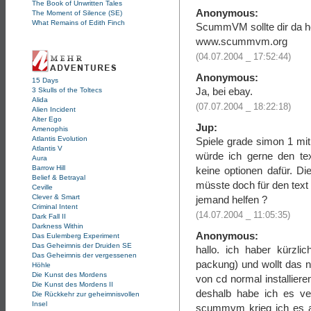
The Book of Unwritten Tales
Anonymous:
The Moment of Silence (SE)
What Remains of Edith Finch
ScummVM sollte dir da h
www.scummvm.org
(04.07.2004 _ 17:52:44)
Anonymous:
15 Days
Ja, bei ebay.
3 Skulls of the Toltecs
Alida
(07.07.2004 _ 18:22:18)
Alien Incident
Alter Ego
Jup:
Amenophis
Atlantis Evolution
Spiele grade simon 1 mi
Atlantis V
würde ich gerne den text
Aura
Barrow Hill
keine optionen dafür. D
Belief & Betrayal
müsste doch für den text
Ceville
Clever & Smart
jemand helfen ?
Criminal Intent
(14.07.2004 _ 11:05:35)
Dark Fall II
Darkness Within
Anonymous:
Das Eulemberg Experiment
Das Geheimnis der Druiden SE
hallo. ich haber kürzli
Das Geheimnis der vergessenen
packung) und wollt das nu
Höhle
Die Kunst des Mordens
von cd normal installier
Die Kunst des Mordens II
deshalb habe ich es ver
Die Rückkehr zur geheimnisvollen
Insel
scummvm krieg ich es au