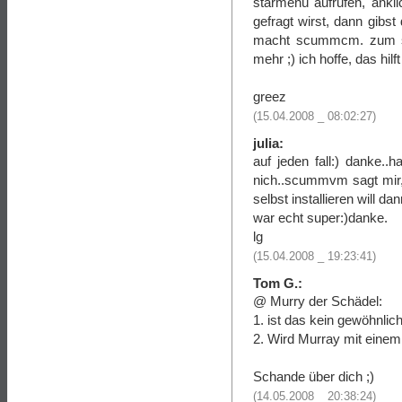
starmenü aufrufen, ankl
gefragt wirst, dann gibs
macht scummcm. zum spi
mehr ;) ich hoffe, das hilft 
greez
(15.04.2008 _ 08:02:27)
julia:
auf jeden fall:) danke..
nich..scummvm sagt mir,
selbst installieren will d
war echt super:)danke.
lg
(15.04.2008 _ 19:23:41)
Tom G.:
@ Murry der Schädel:
1. ist das kein gewöhnli
2. Wird Murray mit einem
Schande über dich ;)
(14.05.2008 _ 20:38:24)