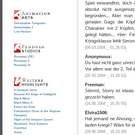
Spiel einwandfrei, doch 
absolut nicht ausgenut
begründen... Aber man 
genialen Gags die Köpf
Geheimakte Tunguska
Geheimakte 2
Charakter mit 2 Köpfen,
Lost Horizon
gelegt hätten... Hier: F
Königsklasse fehlt Simo
(09.03.2004 _ 01:26:03)
Anonymous:
Runaway (SE)
Runaway II
Du hast nicht ganz unrech
Runaway III
Vor allem war der 2. Teil 
(25.05.2004 _ 21:29:52)
Freeman:
Stimmt, Storry ist etwas
A Vampyre Story
Beyond the Edge of Owlsgard
gezockt haben.
Black Mirror
Black Mirror II
(16.06.2004 _ 16:35:55)
Erben der Erde
Everybody's Gone to the Rapture
Elvira1506:
Firewatch
Hat jemand ne Ahnung, 
Flight of the Amazon Queen
Murdered: Soul Suspect
laufen kriege? Wäre für e
Oxenfree
(29.06.2004 _ 16:23:28)
Soma