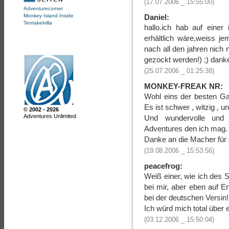
(17.07.2006 _ 15:55:00)
Adventurecorner
Monkey Island Inside
Daniel:
Tentakelvilla
hallo.ich hab auf einer
erhältlich wäre,weiss 
nach all den jahren nic
gezockt werden!) ;) dank
(25.07.2006 _ 01:25:38)
MONKEY-FREAK NR:
Wohl eins der besten Ga
Es ist schwer , witzig , u
© 2002 - 2026
Adventures Unlimited
Und wundervolle und
Adventures den ich mag.
Danke an die Macher für
(19.08.2006 _ 15:53:56)
peacefrog:
Weiß einer, wie ich des 
bei mir, aber eben auf En
bei der deutschen Versin! 
Ich würd mich total über e
(03.12.2006 _ 15:50:04)