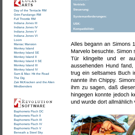
Vertrieb:
Steuerung:
Day of the Tentacle RM
Grim Fandango RM
Systemanforderungen:
Full Throttle RM
Indiana Jones III
USK:
Indiana Jones IV
Kompatibilität:
Indiana Jones V
Indiana Jones VI
Loom
Alles begann an Simons 1
Maniac Mansion
Monkey Island
Marvelo besuchte. Simon sc
Monkey Island SE
Monkey Island II
Tür klingelte und er au
Monkey Island II SE
aussehenden Hund fand, d
Monkey Island III
Monkey Island IV
trug ein seltsames Buch
Sam & Max: Hit the Road
The Dig
nannte ihn Chippy. Simons
Zak McKracken and the Alien
ihm zu sagen, daß dieser
Mindbenders
hingegen konnte jedoch k
und wurde dort allmählich
Baphomets Fluch DC
Baphomets Fluch II
Baphomets Fluch III
Baphomets Fluch IV
Baphomets Fluch V
Beneath a Steel Sky