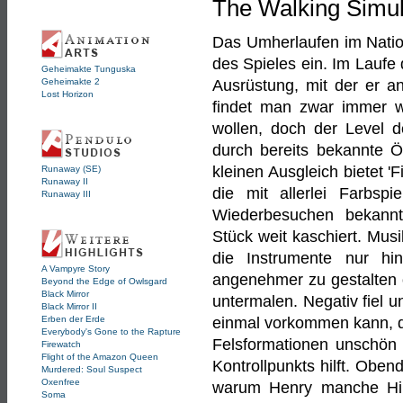
The Walking Simul
Das Umherlaufen im Nation
des Spieles ein. Im Laufe
Geheimakte Tunguska
Geheimakte 2
Ausrüstung, mit der er a
Lost Horizon
findet man zwar immer wi
wollen, doch der Level d
durch bereits bekannte Ör
kleinen Ausgleich bietet '
Runaway (SE)
Runaway II
die mit allerlei Farbsp
Runaway III
Wiederbesuchen bekannt
Stück weit kaschiert. Musi
die Instrumente nur h
A Vampyre Story
angenehmer zu gestalten 
Beyond the Edge of Owlsgard
Black Mirror
untermalen. Negativ fiel u
Black Mirror II
Erben der Erde
einmal vorkommen kann, d
Everybody's Gone to the Rapture
Felsformationen unschön 
Firewatch
Flight of the Amazon Queen
Kontrollpunkts hilft. Oben
Murdered: Soul Suspect
Oxenfree
warum Henry manche Hin
Soma