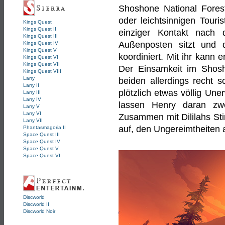
Shoshone National Fores
oder leichtsinnigen Tour
Kings Quest
Kings Quest II
einziger Kontakt nach 
Kings Quest III
Außenposten sitzt und 
Kings Quest IV
Kings Quest V
koordiniert. Mit ihr kann 
Kings Quest VI
Kings Quest VII
Der Einsamkeit im Shosh
Kings Quest VIII
Larry
beiden allerdings recht s
Larry II
plötzlich etwas völlig Un
Larry III
Larry IV
lassen Henry daran zwe
Larry V
Larry VI
Zusammen mit Dililahs St
Larry VII
auf, den Ungereimtheiten 
Phantasmagoria II
Space Quest III
Space Quest IV
Space Quest V
Space Quest VI
Discworld
Discworld II
Discworld Noir