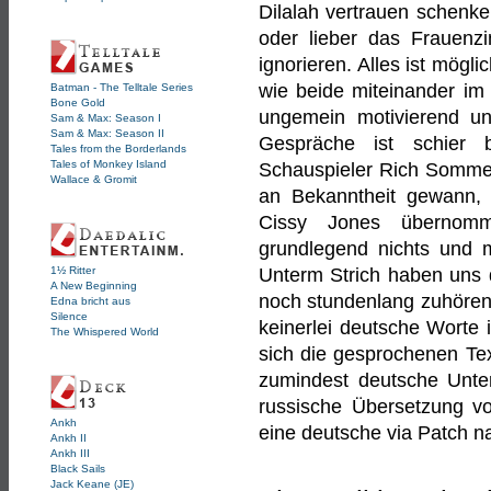
Dilalah vertrauen schenk
oder lieber das Frauen
ignorieren. Alles ist mögl
wie beide miteinander im
Batman - The Telltale Series
Bone Gold
ungemein motivierend und
Sam & Max: Season I
Sam & Max: Season II
Gespräche ist schier 
Tales from the Borderlands
Tales of Monkey Island
Schauspieler Rich Sommer
Wallace & Gromit
an Bekanntheit gewann, w
Cissy Jones übernomm
grundlegend nichts und m
1½ Ritter
Unterm Strich haben uns d
A New Beginning
noch stundenlang zuhören 
Edna bricht aus
Silence
keinerlei deutsche Worte i
The Whispered World
sich die gesprochenen Tex
zumindest deutsche Unter
russische Übersetzung vo
Ankh
eine deutsche via Patch na
Ankh II
Ankh III
Black Sails
Jack Keane (JE)