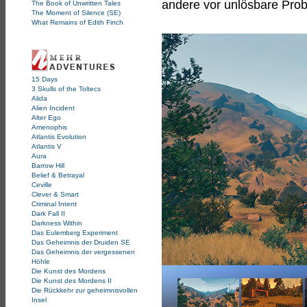
andere vor unlösbare Prob
The Book of Unwritten Tales
The Moment of Silence (SE)
What Remains of Edith Finch
15 Days
3 Skulls of the Toltecs
Alida
Alien Incident
Alter Ego
Amenophis
Atlantis Evolution
Atlantis V
Aura
Barrow Hill
Belief & Betrayal
Ceville
Clever & Smart
Criminal Intent
Dark Fall II
Darkness Within
Das Eulemberg Experiment
Das Geheimnis der Druiden SE
Das Geheimnis der vergessenen
Höhle
Die Kunst des Mordens
Die Kunst des Mordens II
Die Rückkehr zur geheimnisvollen
Insel