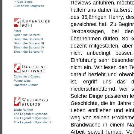
Reviews anführen, möchten 
In Cold Blood
Lure of the Temptress
halten uns daher äußerst 
des 36jährigen Henry, de
gezeichnet hat. Zu Beginn
Textpassagen, bei den
Floyd
Simon the Sorcerer
übernehmen dürfen. So kö
Simon the Sorcerer II
Simon the Sorcerer III
dezent mitgestalten, ab
Simon the Sorcerer IV
Simon the Sorcerer V
nicht unbedingt besser.
Einführung sehr besonders
nicht ein. Wir lesen den T
darauf bezieht und obwohl
Cruise for a Corpse
ist, ergriff uns das 
Future Wars
Operation Stealth
niederschmetternd, weil s
Solche Dinge passieren lei
Geschichte, die im Jahre
Leben entfliehen und ein
Blade Runner
The Legend of Kyrandia
weg von seinen Problemen
The Legend of Kyrandia II
The Legend of Kyrandia III
Brandwache in einem Na
Arbeit soweit fernab: 