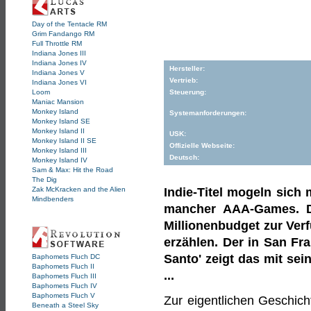
Day of the Tentacle RM
Grim Fandango RM
Full Throttle RM
Indiana Jones III
Indiana Jones IV
Hersteller:
Indiana Jones V
Vertrieb:
Indiana Jones VI
Loom
Steuerung:
Maniac Mansion
Monkey Island
Systemanforderungen:
Monkey Island SE
Monkey Island II
USK:
Monkey Island II SE
Offizielle Webseite:
Monkey Island III
Deutsch:
Monkey Island IV
Sam & Max: Hit the Road
The Dig
Zak McKracken and the Alien
Indie-Titel mogeln sich 
Mindbenders
mancher AAA-Games. Da
Millionenbudget zur Ver
erzählen. Der in San Fr
Santo' zeigt das mit sei
Baphomets Fluch DC
Baphomets Fluch II
...
Baphomets Fluch III
Baphomets Fluch IV
Baphomets Fluch V
Zur eigentlichen Geschich
Beneath a Steel Sky