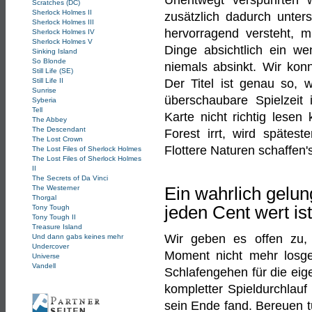
Unentwegt verspührten 
Scratches (DC)
Sherlock Holmes II
zusätzlich dadurch unter
Sherlock Holmes III
hervorragend versteht, 
Sherlock Holmes IV
Sherlock Holmes V
Dinge absichtlich ein we
Sinking Island
So Blonde
niemals absinkt. Wir konn
Still Life (SE)
Still Life II
Der Titel ist genau so, wi
Sunrise
überschaubare Spielzeit 
Syberia
Tell
Karte nicht richtig lese
The Abbey
The Descendant
Forest irrt, wird späte
The Lost Crown
Flottere Naturen schaffen'
The Lost Files of Sherlock Holmes
The Lost Files of Sherlock Holmes
II
The Secrets of Da Vinci
The Westerner
Ein wahrlich gelung
Thorgal
jeden Cent wert ist
Tony Tough
Tony Tough II
Treasure Island
Wir geben es offen zu, 
Und dann gabs keines mehr
Undercover
Moment nicht mehr losg
Universe
Vandell
Schlafengehen für die eig
kompletter Spieldurchlau
sein Ende fand. Bereuen t