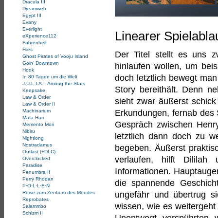
Dracula III
Dreamweb
Egypt III
Evany
Everlight
Linearer Spielabla
eXperience112
Fahrenheit
Flies
Der Titel stellt es uns 
Ghost Pirates of Vooju Island
Goin' Downtown
hinlaufen wollen, um bei
Hook
doch letztlich bewegt man
In 80 Tagen um die Welt
J.U.L.I.A. - Among the Stars
Story bereithält. Denn n
Keepsake
Law & Order
sieht zwar äußerst schick 
Law & Order II
Machinarium
Erkundungen, fernab des 
Mata Hari
Gespräch zwischen Henry u
Memento Mori
Nibiru
letztlich dann doch zu w
Nightlong
Nostradamus
begeben. Äußerst praktis
Outlast (+DLC)
verlaufen, hilft Dilil
Overclocked
Paradise
Informationen. Hauptaugenm
Penumbra II
Perry Rhodan
die spannende Geschich
P·O·L·L·E·N
Reise zum Zentrum des Mondes
ungefähr und übertrug si
Reprobates
wissen, wie es weitergeht
Salammbo
Schizm II