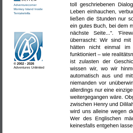
toll geschriebenen Dialo
Adventurecorner
Monkey Island Inside
Leben einhauchen, verbun
Tentakelvilla
ließen die Stunden nur s
ein gutes Buch, bei dem m
nächste Seite...". 'Fir
überrascht: Wir sind m
hätten nicht einmal im
funktioniert – wie realität
ist zulasten der Geschic
© 2002 - 2026
Adventures Unlimited
wissen wir, wo wir hinm
automatisch aus und mit
niemanden vor unüberwind
allerdings nur eine einzi
weitergegangen wäre. Obgl
zwischen Henry und Dililah
wird uns alleine wegen d
Wer des Englischen mäch
keinesfalls entgehen lasse