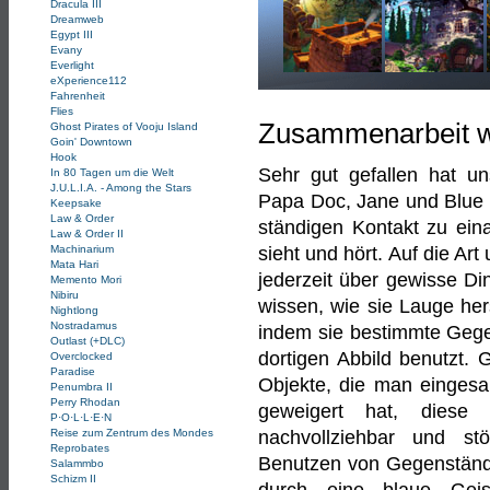
Dracula III
Dreamweb
Egypt III
Evany
Everlight
eXperience112
Fahrenheit
Flies
Zusammenarbeit w
Ghost Pirates of Vooju Island
Goin' Downtown
Hook
Sehr gut gefallen hat un
In 80 Tagen um die Welt
J.U.L.I.A. - Among the Stars
Papa Doc, Jane und Blue 
Keepsake
Law & Order
ständigen Kontakt zu ein
Law & Order II
Machinarium
sieht und hört. Auf die Ar
Mata Hari
jederzeit über gewisse Di
Memento Mori
Nibiru
wissen, wie sie Lauge her
Nightlong
Nostradamus
indem sie bestimmte Gege
Outlast (+DLC)
dortigen Abbild benutzt.
Overclocked
Paradise
Objekte, die man eingesa
Penumbra II
Perry Rhodan
geweigert hat, diese
P·O·L·L·E·N
Reise zum Zentrum des Mondes
nachvollziehbar und st
Reprobates
Benutzen von Gegenstände
Salammbo
Schizm II