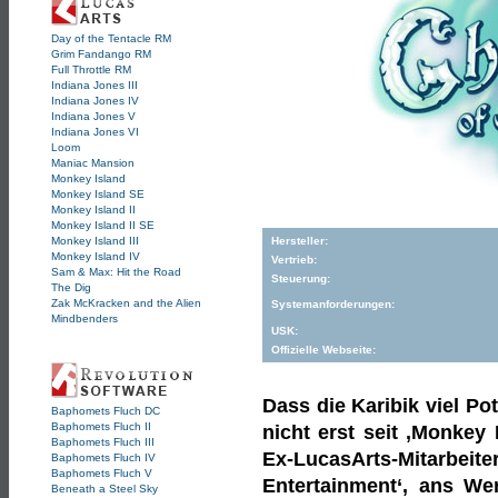
Day of the Tentacle RM
Grim Fandango RM
Full Throttle RM
Indiana Jones III
Indiana Jones IV
Indiana Jones V
Indiana Jones VI
Loom
Maniac Mansion
Monkey Island
Monkey Island SE
Monkey Island II
Monkey Island II SE
Monkey Island III
Hersteller:
Monkey Island IV
Vertrieb:
Sam & Max: Hit the Road
Steuerung:
The Dig
Zak McKracken and the Alien
Systemanforderungen:
Mindbenders
USK:
Offizielle Webseite:
Dass die Karibik viel Pot
Baphomets Fluch DC
Baphomets Fluch II
nicht erst seit ‚Monkey 
Baphomets Fluch III
Ex-LucasArts-Mitarbei
Baphomets Fluch IV
Baphomets Fluch V
Entertainment‘, ans We
Beneath a Steel Sky