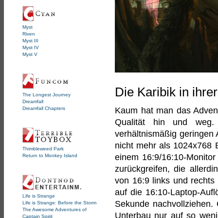
Myst
Riven
Myst III
Myst IV
Myst V
Die Karibik in ihr
The Longest Journey
Dreamfall
Dreamfall Chapters
Kaum hat man das Adventur
Qualität hin und weg.
verhältnismäßig geringen 
nicht mehr als 1024x768 
Thimbleweed Park
einem 16:9/16:10-Monitor
Return to Monkey Island
zurückgreifen, die allerdi
von 16:9 links und recht
auf die 16:10-Laptop-Aufl
Life is Strange
Sekunde nachvollziehen. 
Life is Strange: Before the Storm
The Awesome Adventures of
Unterbau nur auf so weni
Captain Spirit