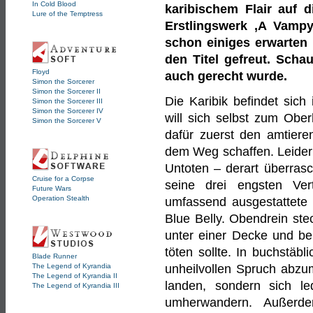
In Cold Blood
karibischem Flair auf 
Lure of the Temptress
Erstlingswerk ‚A Vampy
schon einiges erwarten
den Titel gefreut. Sch
Floyd
auch gerecht wurde.
Simon the Sorcerer
Simon the Sorcerer II
Die Karibik befindet sic
Simon the Sorcerer III
Simon the Sorcerer IV
will sich selbst zum Ober
Simon the Sorcerer V
dafür zuerst den amtiere
dem Weg schaffen. Leider
Untoten – derart überrasc
Cruise for a Corpse
seine drei engsten Ver
Future Wars
Operation Stealth
umfassend ausgestattete 
Blue Belly. Obendrein st
unter einer Decke und bel
töten sollte. In buchstäb
Blade Runner
The Legend of Kyrandia
unheilvollen Spruch abzum
The Legend of Kyrandia II
landen, sondern sich le
The Legend of Kyrandia III
umherwandern. Außerde