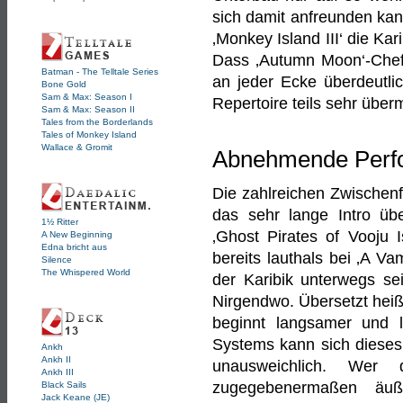
sich damit anfreunden kan
‚Monkey Island III‘ die Ka
Dass ‚Autumn Moon‘-Chef Bi
Batman - The Telltale Series
an jeder Ecke überdeutli
Bone Gold
Sam & Max: Season I
Repertoire teils sehr über
Sam & Max: Season II
Tales from the Borderlands
Tales of Monkey Island
Wallace & Gromit
Abnehmende Perf
Die zahlreichen Zwischen
das sehr lange Intro übe
1½ Ritter
‚Ghost Pirates of Vooju I
A New Beginning
Edna bricht aus
bereits lauthals bei ‚A Vam
Silence
The Whispered World
der Karibik unterwegs se
Nirgendwo. Übersetzt heißt 
beginnt langsamer und
Systems kann sich dieses
Ankh
Ankh II
unausweichlich. Wer d
Ankh III
zugegebenermaßen äuße
Black Sails
Jack Keane (JE)