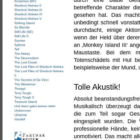
durch eine blaue Geis
Scratches (DC)
Sherlock Holmes II
betreffende Charakter di
Sherlock Holmes III
gesehen hat. Das macht e
Sherlock Holmes IV
Sherlock Holmes V
unbedingt schnell vonstat
Sinking Island
So Blonde
durchdacht, einige Akt
Still Life (SE)
Still Life II
wenn der Held über deren
Sunrise
an ‚Monkey Island III‘ ang
Syberia
Tell
Maustaste. Bei dem m
The Abbey
The Descendant
Totenschädels mit Hut b
The Lost Crown
beispielsweise der Mund, 
The Lost Files of Sherlock Holmes
The Lost Files of Sherlock Holmes
II
The Secrets of Da Vinci
The Westerner
Tolle Akustik!
Thorgal
Tony Tough
Tony Tough II
Absolut beanstandungsfrei 
Treasure Island
Musikalisch überzeugt d
Und dann gabs keines mehr
Undercover
die zum Teil sogar Ges
Universe
Vandell
eingespielt wurden. Di
professionelle Hände, ke
unmotiviert. Das macht al