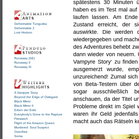
spätestens 30 Minuten ü
haben es im Test mal auf 
laufen lassen. Am Ende
Zustand erreicht, der 
Geheimakte Tunguska
Geheimakte 2
auswirkte. Die werden
Lost Horizon
wiedergegeben und machen
des Adventures behebt zwa
dann wieder von neuem. U
Runaway (SE)
Vampyre Story‘ zu finden
Runaway II
Runaway III
ausgemerzt wurde, empf
unzureichend! Zumal sich 
von Beta-Testern über de
sogar ausschließlich b
A Vampyre Story
Beyond the Edge of Owlsgard
anschauen, da der Titel u
Black Mirror
Probleme direkt im Spiel 
Black Mirror II
Erben der Erde
waren ihr Geld jedenfalls
Everybody's Gone to the Rapture
Firewatch
macht auch das Rätseln k
Flight of the Amazon Queen
Murdered: Soul Suspect
Oxenfree
Soma