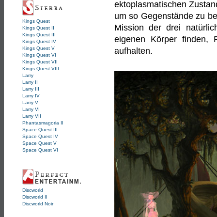
ektoplasmatischen Zustand
um so Gegenstände zu beei
Kings Quest
Mission der drei natürli
Kings Quest II
Kings Quest III
eigenen Körper finden, 
Kings Quest IV
Kings Quest V
aufhalten.
Kings Quest VI
Kings Quest VII
Kings Quest VIII
Larry
Larry II
Larry III
Larry IV
Larry V
Larry VI
Larry VII
Phantasmagoria II
Space Quest III
Space Quest IV
Space Quest V
Space Quest VI
Discworld
Discworld II
Discworld Noir