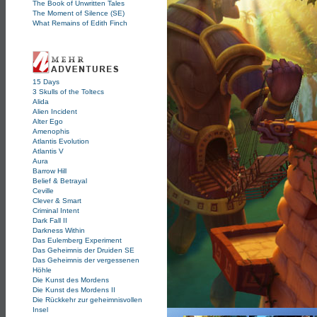
The Book of Unwritten Tales
The Moment of Silence (SE)
What Remains of Edith Finch
15 Days
3 Skulls of the Toltecs
Alida
Alien Incident
Alter Ego
Amenophis
Atlantis Evolution
Atlantis V
Aura
Barrow Hill
Belief & Betrayal
Ceville
Clever & Smart
Criminal Intent
Dark Fall II
Darkness Within
Das Eulemberg Experiment
Das Geheimnis der Druiden SE
Das Geheimnis der vergessenen
Höhle
Die Kunst des Mordens
Die Kunst des Mordens II
Die Rückkehr zur geheimnisvollen
Insel