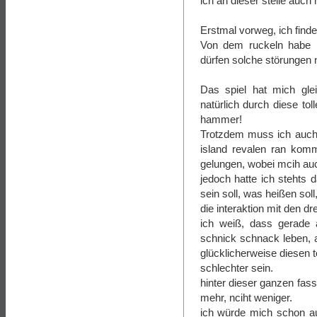
ich an dieser stelle auc
Erstmal vorweg, ich finde
Von dem ruckeln habe i
dürfen solche störungen na
Das spiel hat mich gle
natürlich durch diese tol
hammer!
Trotzdem muss ich auch 
island revalen ran komm
gelungen, wobei mcih auc
jedoch hatte ich stehts d
sein soll, was heißen soll,
die interaktion mit den dr
ich weiß, dass gerade 
schnick schnack leben, a
glücklicherweise diesen t
schlechter sein.
hinter dieser ganzen fass
mehr, nciht weniger.
ich würde mich schon auf