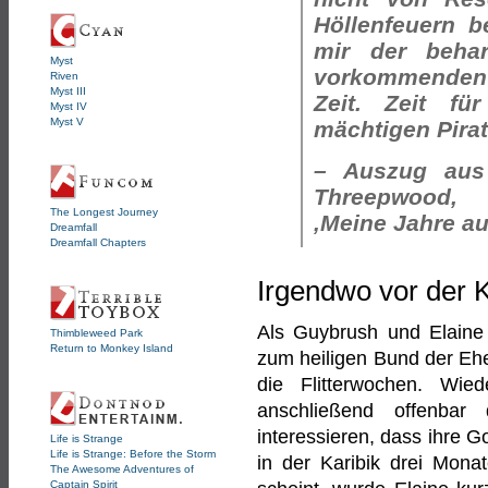
Höllenfeuern be
mir der behar
Myst
vorkommenden 
Riven
Myst III
Zeit. Zeit fü
Myst IV
Myst V
mächtigen Pira
– Auszug aus
Threepwood,
The Longest Journey
‚Meine Jahre au
Dreamfall
Dreamfall Chapters
Irgendwo vor der 
Als Guybrush und Elaine 
Thimbleweed Park
Return to Monkey Island
zum heiligen Bund der Ehe
die Flitterwochen. Wie
anschließend offenba
interessieren, dass ihre 
Life is Strange
Life is Strange: Before the Storm
in der Karibik drei Mona
The Awesome Adventures of
Captain Spirit