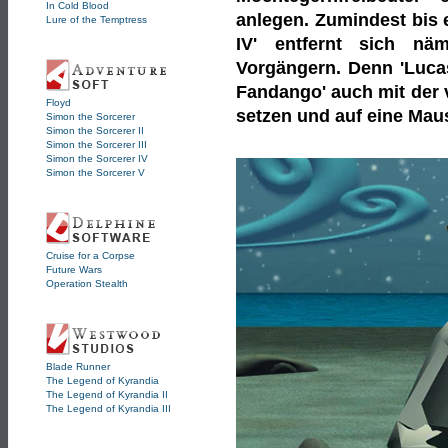
In Cold Blood
anlegen. Zumindest bis e
Lure of the Temptress
IV' entfernt sich nä
Vorgängern. Denn 'Lucas
Fandango' auch mit der v
Floyd
setzen und auf eine Mau
Simon the Sorcerer
Simon the Sorcerer II
Simon the Sorcerer III
Simon the Sorcerer IV
Simon the Sorcerer V
Cruise for a Corpse
Future Wars
Operation Stealth
Blade Runner
The Legend of Kyrandia
The Legend of Kyrandia II
The Legend of Kyrandia III