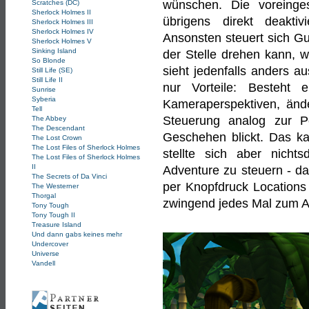
wünschen. Die voreinges
Scratches (DC)
Sherlock Holmes II
übrigens direkt deakt
Sherlock Holmes III
Sherlock Holmes IV
Ansonsten steuert sich Gu
Sherlock Holmes V
Sinking Island
der Stelle drehen kann, w
So Blonde
sieht jedenfalls anders a
Still Life (SE)
Still Life II
nur Vorteile: Besteht 
Sunrise
Syberia
Kameraperspektiven, ände
Tell
Steuerung analog zur P
The Abbey
The Descendant
Geschehen blickt. Das kan
The Lost Crown
The Lost Files of Sherlock Holmes
stellte sich aber nichts
The Lost Files of Sherlock Holmes
II
Adventure zu steuern - da
The Secrets of Da Vinci
per Knopfdruck Locations
The Westerner
Thorgal
zwingend jedes Mal zum A
Tony Tough
Tony Tough II
Treasure Island
Und dann gabs keines mehr
Undercover
Universe
Vandell