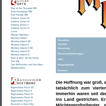
Day of the Tentacle RM
Grim Fandango RM
Full Throttle RM
Indiana Jones III
Indiana Jones IV
Indiana Jones V
Indiana Jones VI
Loom
Maniac Mansion
Monkey Island
Hersteller:
Monkey Island SE
Vertrieb:
Monkey Island II
Monkey Island II SE
Steuerung:
Monkey Island III
Systemanforderungen:
Monkey Island IV
Sam & Max: Hit the Road
USK:
The Dig
Zak McKracken and the Alien
Kompatibilität:
Mindbenders
Deutsch:
Die Hoffnung war groß, a
tatsächlich zum vierte
Baphomets Fluch DC
Baphomets Fluch II
Immerhin waren seit de
Baphomets Fluch III
Baphomets Fluch IV
ins Land gestrichen. E
Baphomets Fluch V
Beneath a Steel Sky
Möchtegernfreibeuter