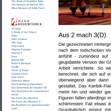
The Book of Unwritten Tales
The Moment of Silence (SE)
What Remains of Edith Finch
15 Days
3 Skulls of the Toltecs
Aus 2 mach 3(D)
Alida
Alien Incident
Alter Ego
Die gezeichneten Hintergr
Amenophis
nach dem todschicken Vor
Atlantis Evolution
Atlantis V
anfühlt - zumindest auf 
Aura
Barrow Hill
geupdatete Version der Gr
Belief & Betrayal
Ceville
Arbeit verrichtete. So w
Clever & Smart
berechnet, die sich auf 
Criminal Intent
Dark Fall II
überwiegend aber dann 
Darkness Within
Das Eulemberg Experiment
gestaltet. Das Karibik-Fl
Das Geheimnis der Druiden SE
meint hin und wieder gar
Das Geheimnis der vergessenen
Höhle
Figuren fallen allerdings i
Die Kunst des Mordens
Die Kunst des Mordens II
schlimmsten Fall etwas de
Die Rückkehr zur geheimnisvollen
Insel
Grundsätzlich erneut m