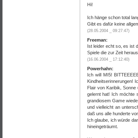
Hi!
Ich hänge schon total l
Gibt es dafür keine allg
(28.05.2004 _ 09:27:47)
Freeman:
Ist leider echt so, es i
Spiele die zur Zeit hera
(16.06.2004 _ 17:12:40)
Powerhahn:
Ich will MI5! BITTEEEEE
Kindheitserinnerungen!
Flair von Karibik, Sonne
gelernt hat! Ich möchte s
grandiosem Game wiedertr
und vielleicht an unters
daß uns alle hunderte von
Ich glaube, ich würde da
hineingeträumt.