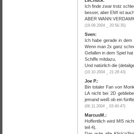
LeChuck:
Ich finde zwar trotz schl
besser, aber EMI ist auch
ABER WANN VERDAMM
(19.09.2004 _ 20:56:35)
Sven:
Ich habe gerade in dem 
Wenn man 2x ganz schnell
Gefallen in dem Spiel ha
Schiffe mitdazu.
Und natürlich die (detail
(10.10.2004 _ 21:28:43)
Joe P.:
Bin totaler Fan von Monk
LA nicht bei 2D gebliebe
jemand weiß ob ein fünfter 
(06.11.2004 _ 03:40:47)
MarcusM.:
Hoffentlich wird MI5 nic
teil 4).
Das gute alte Klick'n'Po