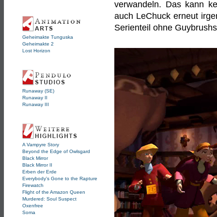
verwandeln. Das kann kein
auch LeChuck erneut irge
Serienteil ohne Guybrushs
Geheimakte Tunguska
Geheimakte 2
Lost Horizon
Runaway (SE)
Runaway II
Runaway III
A Vampyre Story
Beyond the Edge of Owlsgard
Black Mirror
Black Mirror II
Erben der Erde
Everybody's Gone to the Rapture
Firewatch
Flight of the Amazon Queen
Murdered: Soul Suspect
Oxenfree
Soma