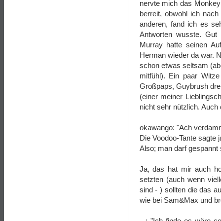
nervte mich das Monkey K
berreit, obwohl ich nac
anderen, fand ich es s
Antworten wusste. Gut 
Murray hatte seinen Auf
Herman wieder da war. Nu
schon etwas seltsam (abe
mitfühl). Ein paar Wit
Großpaps, Guybrush dreht
(einer meiner Lieblingsc
nicht sehr nützlich. Auc
okawango: "Ach verdamm
Die Voodoo-Tante sagte ja
Also; man darf gespannt 
Ja, das hat mir auch h
setzten (auch wenn viell
sind - ) sollten die das 
wie bei Sam&Max und bre
...: "Ich finde es wäre