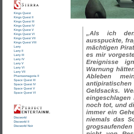
Kings Quest
Kings Quest II
Kings Quest III
Kings Quest IV
Kings Quest V
„Als ich de
Kings Quest VI
Kings Quest VII
ausspuckte, fra
Kings Quest VIII
mächtigen Pirat
Larry
Larry II
es mir vorgeste
Larry III
Larry IV
Ereignisse ign
Larry V
Warnung hätten
Larry VI
Larry VII
Ableben me
Phantasmagoria II
Space Quest III
antipiratischen
Space Quest IV
Space Quest V
Geldsacks. We
Space Quest VI
eingeschlagen 
noch tot, und d
immer ein Gehe
Discworld
niemals das Sc
Discworld II
grogsaufenden 
Discworld Noir
nicht von Res