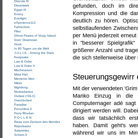
Dracula III
gefunden, doch im dire
Dreamweb
Egypt III
Kompression und die dami
Evany
Everlight
deutlich zu hören. Optis
eXperience112
selbstlaufenden Zwischen
Fahrenheit
Flies
per Menü jederzeit erneut
Ghost Pirates of Vooju Island
Goin' Downtown
in "besserer Spielgrafi
Hook
In 80 Tagen um die Welt
größerer Anzahl und trage
J.U.L.I.A. - Among the Stars
die sich stellenweise über
Keepsake
Law & Order
Law & Order II
Machinarium
Steuerungsgewirr 
Mata Hari
Memento Mori
Nibiru
Mit der verwendeten 'Grim
Nightlong
Nostradamus
Manko Einzug in die 
Outlast (+DLC)
Overclocked
Computernager adé sagt 
Paradise
Penumbra II
dirigiert werden will. Dabe
Perry Rhodan
dass wir tatsächlich e
P·O·L·L·E·N
Reise zum Zentrum des Mondes
haben. Damit geht's we
Reprobates
Salammbo
während wir uns im Minut
Schizm II