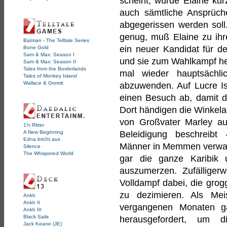
scheint, wurde Elaine kur
auch sämtliche Ansprüche
abgegerissen werden soll
genug, muß Elaine zu ihr
Batman - The Telltale Series
ein neuer Kandidat für d
Bone Gold
Sam & Max: Season I
und sie zum Wahlkampf her
Sam & Max: Season II
Tales from the Borderlands
mal wieder hauptsächl
Tales of Monkey Island
Wallace & Gromit
abzuwenden. Auf Lucre Is
einen Besuch ab, damit di
Dort händigen die Winkela
von Großvater Marley au
1½ Ritter
A New Beginning
Beleidigung beschreibt
Edna bricht aus
Männer in Memmen verwand
Silence
The Whispered World
gar die ganze Karibik 
auszumerzen. Zufälligerwe
Volldampf dabei, die grog
zu dezimieren. Als Mei
Ankh
Ankh II
vergangenen Monaten ga
Ankh III
Black Sails
herausgefordert, um d
Jack Keane (JE)