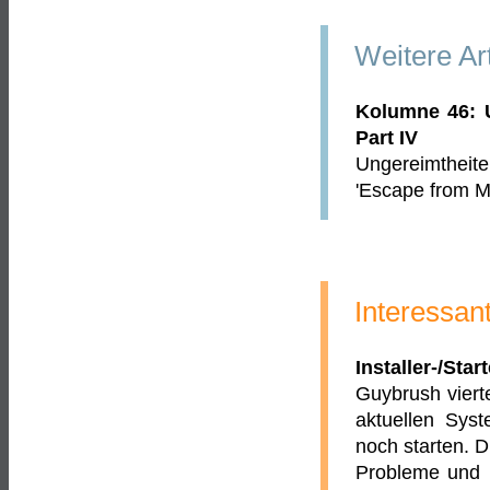
Weitere Ar
Kolumne 46: U
Part IV
Ungereimtheit
'Escape from Mo
Interessan
Installer-/Sta
Guybrush viert
aktuellen Syst
noch starten. D
Probleme und m