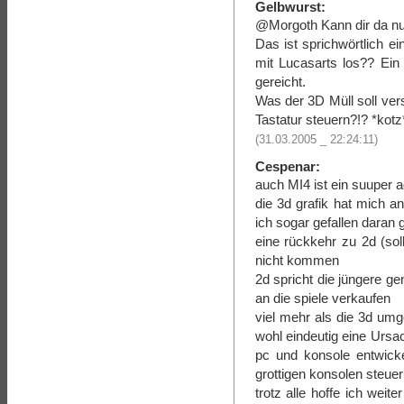
Gelbwurst:
@Morgoth Kann dir da n
Das ist sprichwörtlich e
mit Lucasarts los?? Ein
gereicht.
Was der 3D Müll soll ver
Tastatur steuern?!? *kotz
(31.03.2005 _ 22:24:11)
Cespenar:
auch MI4 ist ein suuper 
die 3d grafik hat mich an
ich sogar gefallen daran
eine rückkehr zu 2d (so
nicht kommen
2d spricht die jüngere ge
an die spiele verkaufen
viel mehr als die 3d umg
wohl eindeutig eine Ursac
pc und konsole entwick
grottigen konsolen steu
trotz alle hoffe ich wei