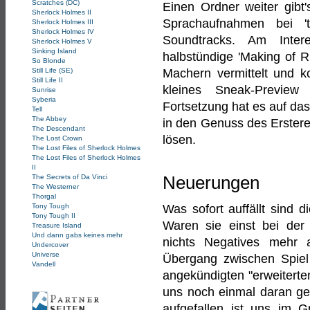
Scratches (DC)
Einen Ordner weiter gibt
Sherlock Holmes II
Sprachaufnahmen bei '
Sherlock Holmes III
Sherlock Holmes IV
Soundtracks. Am Inter
Sherlock Holmes V
Sinking Island
halbstündige 'Making of R
So Blonde
Machern vermittelt und k
Still Life (SE)
Still Life II
kleines Sneak-Preview
Sunrise
Syberia
Fortsetzung hat es auf da
Tell
The Abbey
in den Genuss des Erstere
The Descendant
lösen.
The Lost Crown
The Lost Files of Sherlock Holmes
The Lost Files of Sherlock Holmes
II
Neuerungen
The Secrets of Da Vinci
The Westerner
Thorgal
Was sofort auffällt sind 
Tony Tough
Tony Tough II
Waren sie einst bei der 
Treasure Island
Und dann gabs keines mehr
nichts Negatives mehr a
Undercover
Universe
Übergang zwischen Spiel
Vandell
angekündigten "erweiterte
uns noch einmal daran ge
aufgefallen ist uns im G