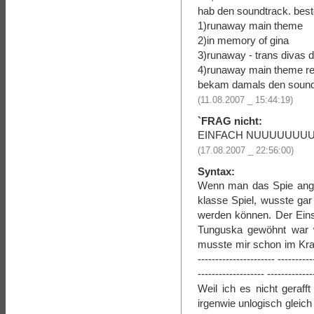
hab den soundtrack. besteh
1)runaway main theme
2)in memory of gina
3)runaway - trans divas 
4)runaway main theme r
bekam damals den soundt
(11.08.2007 _ 15:44:19)
`FRAG nicht:
EINFACH NUUUUUUUUR
(17.08.2007 _ 22:56:00)
Syntax:
Wenn man das Spie ange
klasse Spiel, wusste gar
werden können. Der Eins
Tunguska gewöhnt war w
musste mir schon im Krank
---------------------- ----------
------------------- -------------
Weil ich es nicht geraf
irgenwie unlogisch glei