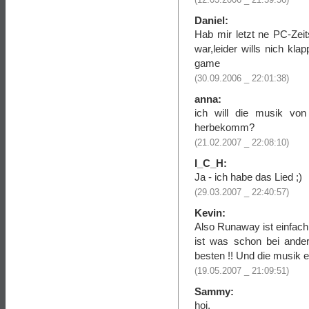
Daniel:
Hab mir letzt ne PC-Zei
war,leider wills nich kla
game
(30.09.2006 _ 22:01:38)
anna:
ich will die musik vo
herbekomm?
(21.02.2007 _ 22:08:10)
I_C_H:
Ja - ich habe das Lied ;)
(29.03.2007 _ 22:40:57)
Kevin:
Also Runaway ist einfach 
ist was schon bei ande
besten !! Und die musik e
(19.05.2007 _ 21:09:51)
Sammy:
hoi,