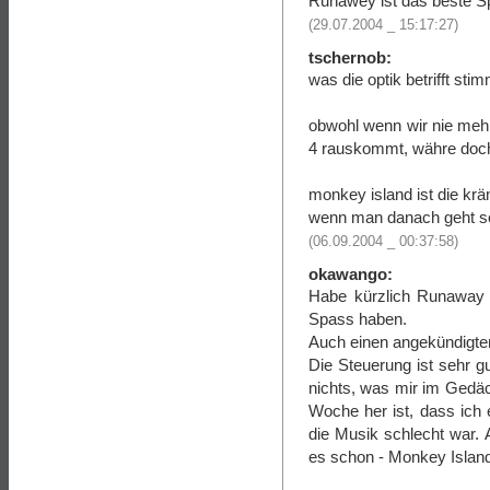
Runawey ist das beste Sp
(29.07.2004 _ 15:17:27)
tschernob:
was die optik betrifft sti
obwohl wenn wir nie mehr 
4 rauskommt, währe doch
monkey island ist die krä
wenn man danach geht sol
(06.09.2004 _ 00:37:58)
okawango:
Habe kürzlich Runaway 
Spass haben.
Auch einen angekündigten 
Die Steuerung ist sehr gu
nichts, was mir im Gedä
Woche her ist, dass ich e
die Musik schlecht war.
es schon - Monkey Island