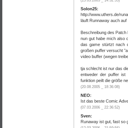
(13.05.2005 _ 14:52:33)
Solon25:
http://www.uthers.de/ru
läuft Runnaway auch auf
Beschreibung des Patch E
nun gut habe mich also d
das game stürtzt nach 
großen puffer versucht "
video buffer (wegen trei
tja schlecht ist nur das d
entweder der puffer ist
funktion peilt die größe net
(20.08.2005 _ 18:36:08)
NEO:
Ist das beste Comic Adve
(07.03.2006 _ 22:36:52)
Sven:
Runaway ist gut, fast so 
(12.03.2006 _ 21:59:56)