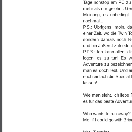
Tage nonstop am PC zu s
mehr als nur gelohnt. Ge
Meinung, es unbedingt
nochmal...
P.S.: Übrigens, moin, d
einer Zeit, wo die Twin T
sondern damals noch Rea
und bin äußerst zufrieden
P.P.S.: Ich kann allen, d
legen, es zu tun! Es w
Adventure zu bezeichnen.
man es doch liebt. Und an
euch einfach die Special 
lassen!
Wie man sieht, ich liebe 
es für das beste Adventure
Who wants to run away?
Me, if I could go with Bri