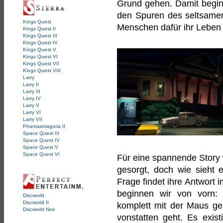
Grund gehen. Damit beginn
den Spuren des seltsamen 
Kings Quest
Menschen dafür ihr Leben
Kings Quest II
Kings Quest III
Kings Quest IV
Kings Quest V
Kings Quest VI
Kings Quest VII
Kings Quest VIII
Larry
Larry II
Larry III
Larry IV
Larry V
Larry VI
Larry VII
Phantasmagoria II
Space Quest III
Space Quest IV
Space Quest V
Space Quest VI
Für eine spannende Story 
gesorgt, doch wie sieht 
Frage findet ihre Antwort 
beginnen wir von vorn: E
Discworld
Discworld II
komplett mit der Maus ge
Discworld Noir
vonstatten geht. Es exis