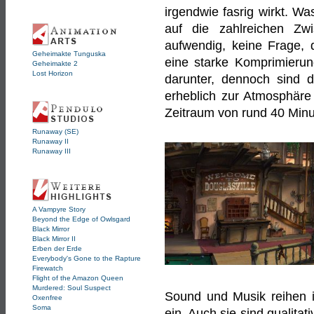
irgendwie fasrig wirkt. Was
auf die zahlreichen Zw
aufwendig, keine Frage, 
Geheimakte Tunguska
eine starke Komprimierung
Geheimakte 2
Lost Horizon
darunter, dennoch sind 
erheblich zur Atmosphäre
Zeitraum von rund 40 Minu
Runaway (SE)
Runaway II
Runaway III
A Vampyre Story
Beyond the Edge of Owlsgard
Black Mirror
Black Mirror II
Erben der Erde
Everybody's Gone to the Rapture
Firewatch
Flight of the Amazon Queen
Murdered: Soul Suspect
Sound und Musik reihen i
Oxenfree
Soma
ein. Auch sie sind qualita