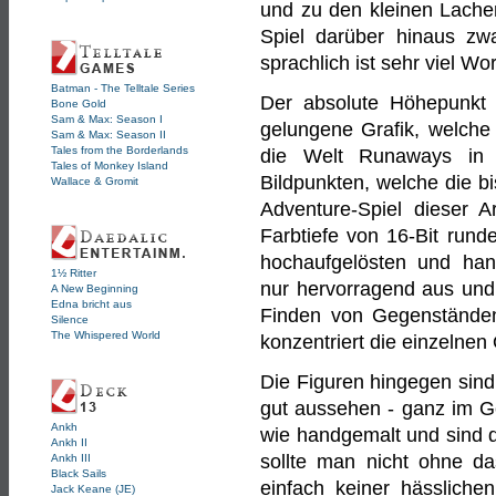
und zu den kleinen Lacher
Spiel darüber hinaus zwa
sprachlich ist sehr viel Wo
Batman - The Telltale Series
Der absolute Höhepunkt d
Bone Gold
Sam & Max: Season I
gelungene Grafik, welche k
Sam & Max: Season II
Tales from the Borderlands
die Welt Runaways in 
Tales of Monkey Island
Bildpunkten, welche die bi
Wallace & Gromit
Adventure-Spiel dieser A
Farbtiefe von 16-Bit rund
hochaufgelösten und han
1½ Ritter
nur hervorragend aus und 
A New Beginning
Edna bricht aus
Finden von Gegenständen
Silence
The Whispered World
konzentriert die einzelne
Die Figuren hingegen sind 
gut aussehen - ganz im Geg
Ankh
wie handgemalt und sind d
Ankh II
sollte man nicht ohne das
Ankh III
Black Sails
einfach keiner hässlich
Jack Keane (JE)