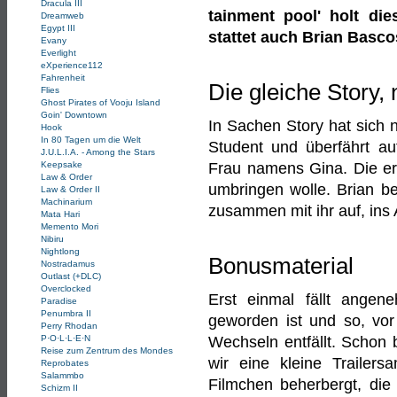
Dracula III
tainment pool' holt d
Dreamweb
Egypt III
stattet auch Brian Basco
Evany
Everlight
eXperience112
Fahrenheit
Die gleiche Story,
Flies
Ghost Pirates of Vooju Island
Goin' Downtown
In Sachen Story hat sich n
Hook
In 80 Tagen um die Welt
Student und überfährt au
J.U.L.I.A. - Among the Stars
Frau namens Gina. Die erz
Keepsake
Law & Order
umbringen wolle. Brian be
Law & Order II
Machinarium
zusammen mit ihr auf, ins
Mata Hari
Memento Mori
Nibiru
Nightlong
Bonusmaterial
Nostradamus
Outlast (+DLC)
Overclocked
Erst einmal fällt angen
Paradise
Penumbra II
geworden ist und so, vor 
Perry Rhodan
Wechseln entfällt. Schon 
P·O·L·L·E·N
Reise zum Zentrum des Mondes
wir eine kleine Trailer
Reprobates
Salammbo
Filmchen beherbergt, die
Schizm II