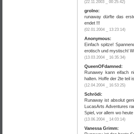
(22.11.2003 _ 00:25:42)
grolno:
runaway dürfte das erst
endet !!!
(02.01.2004 _ 13:23:14)
Anonymous:
Einfach spitze! Spannend,
erotisch und mystisch! W
(13.03.2004 _ 16:35:34)
QueenOFdamned:
Runawey kann eifach n
halten. Hoffe der 2te teil i
(12.04.2004 _ 16:53:25)
Schrödi:
Runaway ist absolut gen
LucasArts Adventures ran
Spiel, vor allem wo heut
(13.06.2004 _ 14:03:14)
Vanessa Grimm: