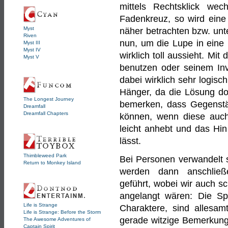
mittels Rechtsklick w
Fadenkreuz, so wird eine
Myst
näher betrachten bzw. unt
Riven
nun, um die Lupe in eine
Myst III
Myst IV
wirklich toll aussieht. M
Myst V
benutzen oder seinem Inv
dabei wirklich sehr logisc
Hänger, da die Lösung doc
The Longest Journey
bemerken, dass Gegenstä
Dreamfall
Dreamfall Chapters
können, wenn diese auch
leicht anhebt und das Hi
lässt.
Thimbleweed Park
Bei Personen verwandelt 
Return to Monkey Island
werden dann anschließe
geführt, wobei wir auch s
angelangt wären: Die Sp
Life is Strange
Charaktere, sind allesam
Life is Strange: Before the Storm
gerade witzige Bemerkung
The Awesome Adventures of
Captain Spirit