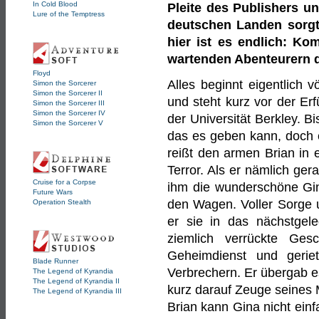
In Cold Blood
Pleite des Publishers u
Lure of the Temptress
deutschen Landen sorgte
hier ist es endlich: Ko
wartenden Abenteurern d
Floyd
Alles beginnt eigentlich v
Simon the Sorcerer
Simon the Sorcerer II
und steht kurz vor der Er
Simon the Sorcerer III
Simon the Sorcerer IV
der Universität Berkley. B
Simon the Sorcerer V
das es geben kann, doch e
reißt den armen Brian in 
Terror. Als er nämlich ger
Cruise for a Corpse
ihm die wunderschöne Gi
Future Wars
den Wagen. Voller Sorge 
Operation Stealth
er sie in das nächstgel
ziemlich verrückte Gesc
Geheimdienst und geriet
Blade Runner
Verbrechern. Er übergab e
The Legend of Kyrandia
The Legend of Kyrandia II
kurz darauf Zeuge seines 
The Legend of Kyrandia III
Brian kann Gina nicht ein