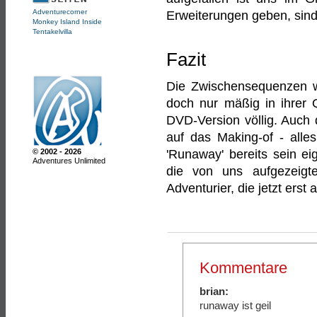
Adventurecorner
Erweiterungen geben, sind s
Monkey Island Inside
Tentakelvilla
Fazit
Die Zwischensequenzen wa
doch nur mäßig in ihrer Qu
DVD-Version völlig. Auch 
auf das Making-of - alle
'Runaway' bereits sein ei
© 2002 - 2026
Adventures Unlimited
die von uns aufgezeigte
Adventurier, die jetzt ers
Kommentare
brian:
runaway ist geil