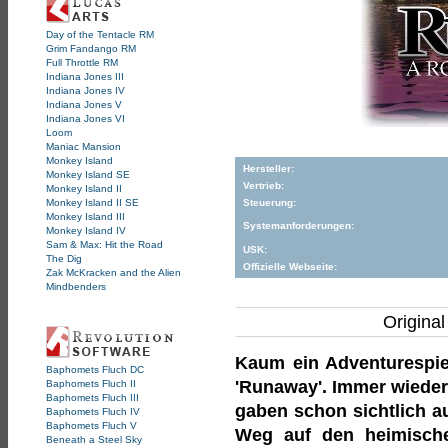
Day of the Tentacle RM
Grim Fandango RM
Full Throttle RM
Indiana Jones III
Indiana Jones IV
Indiana Jones V
Indiana Jones VI
Loom
Maniac Mansion
Monkey Island
Hersteller:
Monkey Island SE
Vertrieb:
Monkey Island II
Monkey Island II SE
Steuerung:
Monkey Island III
Systemanforderungen:
Monkey Island IV
Sam & Max: Hit the Road
USK:
The Dig
Offizielle Webseite:
Zak McKracken and the Alien
Mindbenders
Original
Kaum ein Adventurespie
Baphomets Fluch DC
'Runaway'. Immer wieder 
Baphomets Fluch II
Baphomets Fluch III
gaben schon sichtlich a
Baphomets Fluch IV
Baphomets Fluch V
Weg auf den heimische
Beneath a Steel Sky