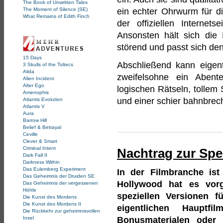
The Book of Unwritten Tales
ein echter Ohrwurm für di
The Moment of Silence (SE)
What Remains of Edith Finch
der offiziellen Internet
Ansonsten hält sich die
störend und passt sich den
15 Days
Abschließend kann eigen
3 Skulls of the Toltecs
Alida
zweifelsohne ein Abente
Alien Incident
Alter Ego
logischen Rätseln, tollem
Amenophis
und einer schier bahnbrec
Atlantis Evolution
Atlantis V
Aura
Barrow Hill
Belief & Betrayal
Ceville
Clever & Smart
Criminal Intent
Nachtrag zur Spec
Dark Fall II
Darkness Within
Das Eulemberg Experiment
In der Filmbranche ist
Das Geheimnis der Druiden SE
Hollywood hat es vorg
Das Geheimnis der vergessenen
Höhle
speziellen Versionen
Die Kunst des Mordens
Die Kunst des Mordens II
eigentlichen Hauptf
Die Rückkehr zur geheimnisvollen
Bonusmaterialen oder 
Insel