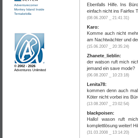
Ebenfalls Hilfe. Ins Bü
Adventurecorner
Monkey Island Inside
einfach nicht ins Fairfex T
Tentakelvilla
(08.06.2007 _ 21:41:31)
Karo:
Komme auch nicht mehr 
am Nachtwächter und de
(15.06.2007 _ 20:35:24)
Zhanete_lieblin:
der watson ruft mich nic
© 2002 - 2026
jemand ein save mode?
Adventures Unlimited
(06.08.2007 _ 10:23:18)
Lenita78:
kommen denn auch mal 
Köter nicht vorbei ins Büro
(13.08.2007 _ 23:02:54)
blackpoisen:
Hallo! wason ruft mic
komplettlösung weiter! Hil
(31.03.2008 _ 13:14:20)