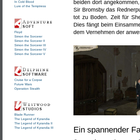
beiden dort angekommen, 
In Cold Blood
Lure of the Temptress
Sir Bromsby das Rednerpult
tot zu Boden. Zeit für Sh
Dies fängt beim Einsamme
dem Vernehmen der anwe
Floyd
Simon the Sorcerer
Simon the Sorcerer II
Simon the Sorcerer III
Simon the Sorcerer IV
Simon the Sorcerer V
Cruise for a Corpse
Future Wars
Operation Stealth
Blade Runner
The Legend of Kyrandia
The Legend of Kyrandia II
Ein spannender Fall
The Legend of Kyrandia III