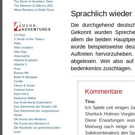
The Book of Unwritten Tales
The Moment of Silence (SE)
What Remains of Edith Finch
Sprachlich wieder
Die durchgehend deutsch
Gekonnt wurden Sprecher
15 Days
allem die beiden Hauptpe
3 Skulls of the Toltecs
Alida
wurde beispielsweise deut
Alien Incident
Alter Ego
Auftreten hervorzuheben. 
Amenophis
abgelesen. Wer also auf
Atlantis Evolution
Atlantis V
bedenkenlos zuschlagen.
Aura
Barrow Hill
Belief & Betrayal
Ceville
Clever & Smart
Kommentare
Criminal Intent
Dark Fall II
Darkness Within
Tina:
Das Eulemberg Experiment
Das Geheimnis der Druiden SE
Ich Spiele seit einigen 
Das Geheimnis der vergessenen
Sherlock Holmes Vorgänge
Höhle
Die Kunst des Mordens
Diese Erwartungen wurde
Die Kunst des Mordens II
Meinung nach einige im 
Die Rückkehr zur geheimnisvollen
Insel
Safekombination) den Spi