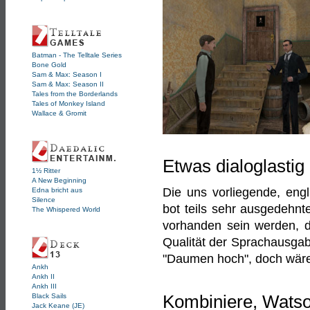
Batman - The Telltale Series
Bone Gold
Sam & Max: Season I
Sam & Max: Season II
Tales from the Borderlands
Tales of Monkey Island
Wallace & Gromit
Etwas dialoglasti
1½ Ritter
A New Beginning
Die uns vorliegende, engl
Edna bricht aus
Silence
bot teils sehr ausgedehnt
The Whispered World
vorhanden sein werden, d
Qualität der Sprachausgab
"Daumen hoch", doch wäre
Ankh
Ankh II
Ankh III
Black Sails
Kombiniere, Watso
Jack Keane (JE)