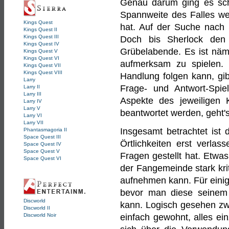
Genau darum ging es sch
Spannweite des Falles we
Kings Quest
hat. Auf der Suche nach 
Kings Quest II
Kings Quest III
Doch bis Sherlock den 
Kings Quest IV
Grübelabende. Es ist näml
Kings Quest V
Kings Quest VI
aufmerksam zu spielen. 
Kings Quest VII
Kings Quest VIII
Handlung folgen kann, gib
Larry
Frage- und Antwort-Spie
Larry II
Larry III
Aspekte des jeweiligen K
Larry IV
Larry V
beantwortet werden, geht's
Larry VI
Larry VII
Insgesamt betrachtet ist
Phantasmagoria II
Space Quest III
Örtlichkeiten erst verla
Space Quest IV
Space Quest V
Fragen gestellt hat. Etwas
Space Quest VI
der Fangemeinde stark krit
aufnehmen kann. Für eini
bevor man diese seinem 
Discworld
kann. Logisch gesehen zwa
Discworld II
einfach gewohnt, alles ein
Discworld Noir