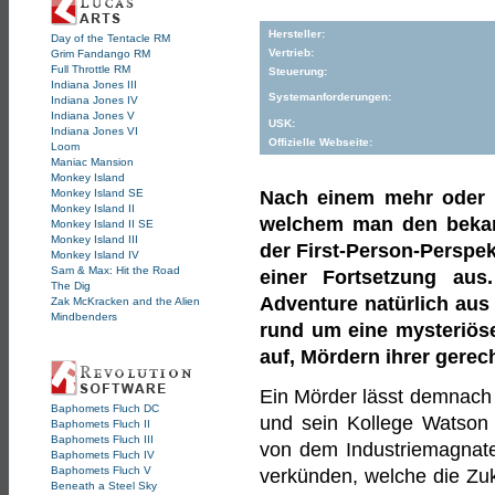
Hersteller:
Day of the Tentacle RM
Vertrieb:
Grim Fandango RM
Full Throttle RM
Steuerung:
Indiana Jones III
Systemanforderungen:
Indiana Jones IV
Indiana Jones V
USK:
Indiana Jones VI
Offizielle Webseite:
Loom
Maniac Mansion
Monkey Island
Monkey Island SE
Nach einem mehr oder m
Monkey Island II
welchem man den bekann
Monkey Island II SE
Monkey Island III
der First-Person-Perspek
Monkey Island IV
Sam & Max: Hit the Road
einer Fortsetzung aus.
The Dig
Adventure natürlich aus
Zak McKracken and the Alien
Mindbenders
rund um eine mysteriös
auf, Mördern ihrer gerec
Ein Mörder lässt demnach 
Baphomets Fluch DC
und sein Kollege Watson 
Baphomets Fluch II
Baphomets Fluch III
von dem Industriemagnate
Baphomets Fluch IV
Baphomets Fluch V
verkünden, welche die Zu
Beneath a Steel Sky