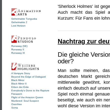
'Sherlock Holmes' ist ge
Auch macht das Spiel a
Kurzum: Für Fans ein lohn
Geheimakte Tunguska
Geheimakte 2
Lost Horizon
Nachtrag zur deu
Runaway (SE)
Runaway II
Die gleiche Versio
Runaway III
oder?
Man sollte meinen, das
A Vampyre Story
deutschen Markt gereicht
Beyond the Edge of Owlsgard
Black Mirror
mittlerweile gewöhnt, k
Black Mirror II
Erben der Erde
einfach deutsch auf unser
Everybody's Gone to the Rapture
Spiel noch einmal genaue
Firewatch
Flight of the Amazon Queen
beseitigt, wie auch ein ne
Murdered: Soul Suspect
Oxenfree
wohl diese Version im inte
Soma