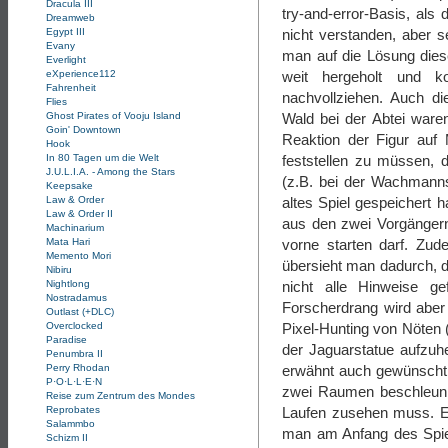
Dracula III
try-and-error-Basis, als 
Dreamweb
Egypt III
nicht verstanden, aber 
Evany
man auf die Lösung dies
Everlight
eXperience112
weit hergeholt und k
Fahrenheit
nachvollziehen. Auch d
Flies
Ghost Pirates of Vooju Island
Wald bei der Abtei waren
Goin' Downtown
Reaktion der Figur auf 
Hook
In 80 Tagen um die Welt
feststellen zu müssen, 
J.U.L.I.A. - Among the Stars
(z.B. bei der Wachmann
Keepsake
Law & Order
altes Spiel gespeichert h
Law & Order II
aus den zwei Vorgängern
Machinarium
Mata Hari
vorne starten darf. Zud
Memento Mori
übersieht man dadurch, 
Nibiru
Nightlong
nicht alle Hinweise ge
Nostradamus
Forscherdrang wird aber 
Outlast (+DLC)
Overclocked
Pixel-Hunting von Nöten 
Paradise
der Jaguarstatue aufzuhe
Penumbra II
Perry Rhodan
erwähnt auch gewünscht
P·O·L·L·E·N
zwei Raumen beschleuni
Reise zum Zentrum des Mondes
Reprobates
Laufen zusehen muss. 
Salammbo
man am Anfang des Spie
Schizm II