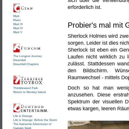
sich über die Verwendu
erforderlich ist.
Myst
Riven
Probier's mal mit 
Myst III
Myst IV
Myst V
Sherlock Holmes wird zwe
sorgen. Leider ist dies ni
Sherlock ist eben ein Ge
Laufen nicht wirklich zu
The Longest Journey
Dreamfall
zulässt. Stattdessen wan
Dreamfall Chapters
den Bildschirm. Wüns
Raumwechsel - mittels Dop
Doch so hat man wenigs
Thimbleweed Park
Return to Monkey Island
anzusehen. Diese erstrah
Spektrum der visuellen D
etwas kargen, leeren Räume
Life is Strange
Life is Strange: Before the Storm
The Awesome Adventures of
Captain Spirit