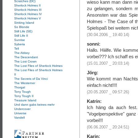
Scratches (DC)
wieso kann man dann nic
Sherlock Holmes II
zu gelangen, sondern m
Sherlock Holmes III
Sherlock Holmes IV
Ansonsten war das Spiel
Sherlock Holmes V
Holmes - The Case of th
Sinking Island
So Blonde
Spielspaß bei weitem nic
Still Life (SE)
(30.04.2006 _ 19:40:14)
Still Life II
Sunrise
sonni:
Syberia
Tell
Hallo. Hiiilfe. Wie kom
The Abbey
vorbei??? Ich schaff es ei
The Descendant
The Lost Crown
(15.01.2007 _ 20:03:14)
The Lost Files of Sherlock Holmes
The Lost Files of Sherlock Holmes
Jörg:
II
Wie kommt man Nachts b
The Secrets of Da Vinci
The Westerner
einfach nicht!!!!
Thorgal
Tony Tough
(20.05.2007 _ 09:57:26)
Tony Tough II
Treasure Island
Katrin:
Und dann gabs keines mehr
Ich häng da auch fest
Undercover
"Vogelperspektive" ganz
Universe
Vandell
vorbei!!!
(06.06.2007 _ 20:24:51)
Karin: