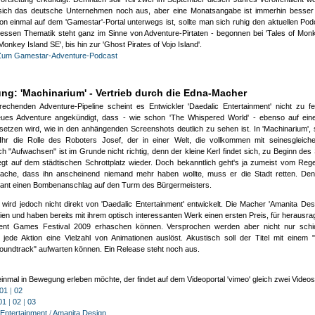
sich das deutsche Unternehmen noch aus, aber eine Monatsangabe ist immerhin besser 
 einmal auf dem 'Gamestar'-Portal unterwegs ist, sollte man sich ruhig den aktuellen P
essen Thematik steht ganz im Sinne von Adventure-Pirtaten - begonnen bei 'Tales of Monk
Monkey Island SE', bis hin zur 'Ghost Pirates of Vojo Island'.
Zum Gamestar-Adventure-Podcast
erheitsprüfung:
(Wir müssen testen, ob Du ein Mensch bist)
ttle folgendes Ergebnis:
Wieviel ist 21-1
g: 'Machinarium' - Vertrieb durch die Edna-Macher
echenden Adventure-Pipeline scheint es Entwickler 'Daedalic Entertainment' nicht zu f
neues Adventure angekündigt, dass - wie schon 'The Whispered World' - ebenso auf ein
HTIGER HINWEIS:
 setzen wird, wie in den anhängenden Screenshots deutlich zu sehen ist. In 'Machinarium', s
kzeptierst mit diesem Kommentar unsere
Datenschutzerklärung
. Bitte lies diese sicherheit
 Ihr die Rolle des Roboters Josef, der in einer Welt, die vollkommen mit seinesgleiche
er und kontaktiere uns, sollten Fragen sein!
 "Aufwachsen" ist im Grunde nicht richtig, denn der kleine Kerl findet sich, zu Beginn des S
rlegt auf dem städtischen Schrottplatz wieder. Doch bekanntlich geht's ja zumeist vom Rege
sache, dass ihn anscheinend niemand mehr haben wollte, muss er die Stadt retten. De
lant einen Bombenanschlag auf den Turm des Bürgermeisters.
HTML ist deaktiviert | max. 2500 Zeichen
wird jedoch nicht direkt von 'Daedalic Entertainment' entwickelt. Die Macher 'Amanita Des
ien und haben bereits mit ihrem optisch interessanten Werk einen ersten Preis, für herausra
nt Games Festival 2009 erhaschen können. Versprochen werden aber nicht nur schic
jede Aktion eine Vielzahl von Animationen auslöst. Akustisch soll der Titel mit einem 
oundtrack" aufwarten können. Ein Release steht noch aus.
inmal in Bewegung erleben möchte, der findet auf dem Videoportal 'vimeo' gleich zwei Videos
01
|
02
01
|
02
|
03
 Entertainment
/
Amanita Design