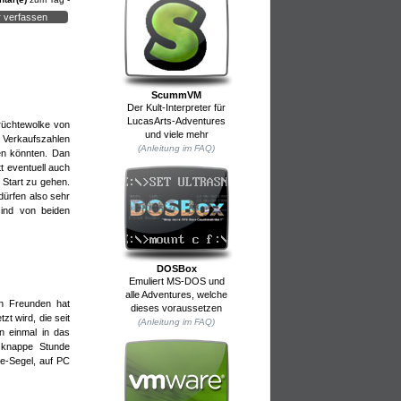
 verfassen
ScummVM
Der Kult-Interpreter für
LucasArts-Adventures
erüchtewolke von
und viele mehr
 nach
 Verkaufszahlen
(Anleitung im FAQ)
ten könnten. Dan
t eventuell auch
 Start zu gehen.
dürfen also sehr
sind von beiden
DOSBox
n SF-
Emuliert MS-DOS und
alle Adventures, welche
n Freunden hat
dieses voraussetzen
shalber
t wird, die seit
(Anleitung im FAQ)
n einmal in das
e knappe Stunde
e-Segel, auf PC