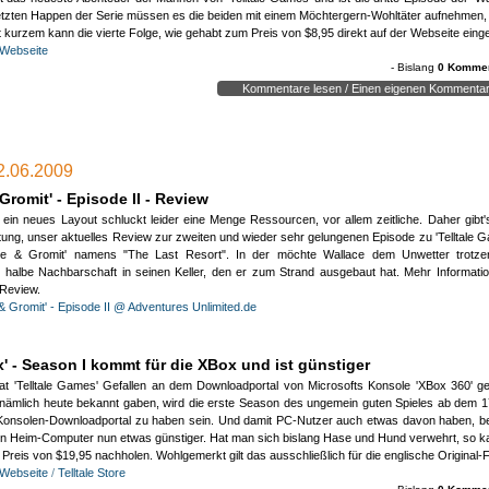
rletzten Happen der Serie müssen es die beiden mit einem Möchtergern-Wohltäter aufnehmen, 
eit kurzem kann die vierte Folge, wie gehabt zum Preis von $8,95 direkt auf der Webseite ein
ong
e Webseite
derVerdruss
- Bislang
0 Kommen
Kommentare lesen / Einen eigenen Kommentar
Monkey Island SE-Video sieht dagegen recht putzig aus.
7.2009 _ 11:31:59)
- zu dieser News wurde noch kein Kommentar verfasst -
12.06.2009
nen Kommentar erstellen:
(HTML-Tags werden ignoriert!)
nen Kommentar erstellen:
(HTML-Tags werden ignoriert!)
Gromit' - Episode II - Review
 ein neues Layout schluckt leider eine Menge Ressourcen, vor allem zeitliche. Daher gibt's
ätung, unser aktuelles Review zur zweiten und wieder sehr gelungenen Episode zu 'Telltale
ace & Gromit' namens "The Last Resort". In der möchte Wallace dem Unwetter trotze
 halbe Nachbarschaft in seinen Keller, den er zum Strand ausgebaut hat. Mehr Information
Review.
& Gromit' - Episode II @ Adventures Unlimited.de
erheitsprüfung:
(Wir müssen testen, ob Du ein Mensch bist)
erheitsprüfung:
(Wir müssen testen, ob Du ein Mensch bist)
' - Season I kommt für die XBox und ist günstiger
ttle folgendes Ergebnis:
Wieviel ist 6+5
ttle folgendes Ergebnis:
Wieviel ist 6+5
t 'Telltale Games' Gefallen an dem Downloadportal von Microsofts Konsole 'XBox 360' ge
ämlich heute bekannt gaben, wird die erste Season des ungemein guten Spieles ab dem 17
Konsolen-Downloadportal zu haben sein. Und damit PC-Nutzer auch etwas davon haben, 
HTIGER HINWEIS:
HTIGER HINWEIS:
n Heim-Computer nun etwas günstiger. Hat man sich bislang Hase und Hund verwehrt, so k
kzeptierst mit diesem Kommentar unsere
Datenschutzerklärung
. Bitte lies diese sicherheit
kzeptierst mit diesem Kommentar unsere
Datenschutzerklärung
. Bitte lies diese sicherheit
Preis von $19,95 nachholen. Wohlgemerkt gilt das ausschließlich für die englische Original
er und kontaktiere uns, sollten Fragen sein!
er und kontaktiere uns, sollten Fragen sein!
e Webseite
/
Telltale Store