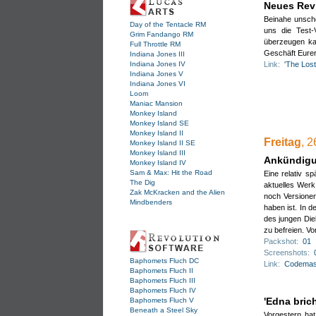
Neues Revi
Beinahe unsche
Day of the Tentacle RM
uns die Test
Grim Fandango RM
überzeugen kan
Full Throttle RM
Geschäft Eurer
Indiana Jones III
Indiana Jones IV
Link:
'The Los
Indiana Jones V
Indiana Jones VI
Loom
Maniac Mansion
Monkey Island
Monkey Island SE
Monkey Island II
Freitag
, 
Monkey Island II SE
Eige
Monkey Island III
Ankündigun
Monkey Island IV
Sam & Max: Hit the Road
Eine relativ s
The Dig
aktuelles Werk
Zak McKracken and the Alien
noch Versionen
Mindbenders
haben ist. In d
des jungen Die
zu befreien. Vo
Packshot:
01
Screenshots:
Baphomets Fluch DC
Link:
Codemas
Sich
Baphomets Fluch II
Ermi
Baphomets Fluch III
Baphomets Fluch IV
'Edna bric
Baphomets Fluch V
Beneath a Steel Sky
WIC
Vorgestern hat