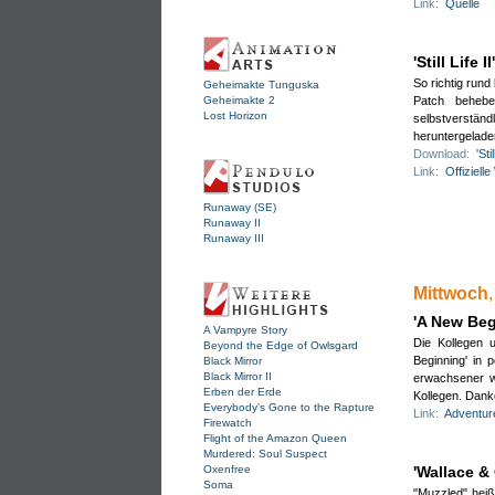
Link:
Quelle
Eige
'Still Life I
So richtig rund
Geheimakte Tunguska
Geheimakte 2
Patch behebe
Lost Horizon
selbstverständ
heruntergelade
Download:
'Sti
Link:
Offiziell
Sich
Runaway (SE)
Runaway II
Ermi
Runaway III
Tom
Schi
WIC
Und 
Mittwoch
Du a
(21.0
vorh
'A New Be
A Vampyre Story
Bru
Die Kollegen 
Beyond the Edge of Owlsgard
.
Beginning' in 
Black Mirror
Oh o
Black Mirror II
erwachsener wi
Erben der Erde
Wie'
Kollegen. Dank
Everybody's Gone to the Rapture
groß
Link:
Adventur
Firewatch
Um 
Flight of the Amazon Queen
reic
Murdered: Soul Suspect
Oxenfree
'Wallace & 
jede
Soma
Da 
"Muzzled" heiß