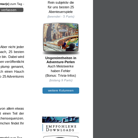
Rein subjektiv die
tar(e)
zum Tag -
für uns besten 25
 verfassen
Abenteuerspiele
(beendet - 5 Parts)
haos"
Aber nicht jeder
nach, 25 besten
 bin. Dabei wird
Ungereimtheiten in
n veröffentlicht
Adventure-Perlen
Auch Meistwerke
h plump genannt,
haben Fehler
ich einen Hauch
ango.
(Bonus: Trivia-Infos)
op 25 Adventures
 sein.
(bislang 9 Parts)
y und
weitere Kolumnen
t von allem etwas
 einen Teil der
schensequenzen.
mchen findet Ihr
tar(e)
zum Tag -