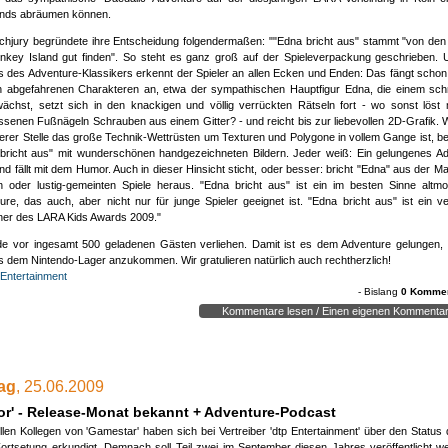
kzeptierst mit diesem Kommentar unsere
Datenschutzerklärung
. Bitte lies diese sicherheit
ends abräumen können.
er und kontaktiere uns, sollten Fragen sein!
chjury begründete ihre Entscheidung folgendermaßen: ""Edna bricht aus" stammt "von den
nkey Island gut finden". So steht es ganz groß auf der Spieleverpackung geschrieben.
ss des Adventure-Klassikers erkennt der Spieler an allen Ecken und Enden: Das fängt schon
ch abgefahrenen Charakteren an, etwa der sympathischen Hauptfigur Edna, die einem sch
HTML ist deaktiviert | max. 2500 Zeichen
ächst, setzt sich in den knackigen und völlig verrückten Rätseln fort - wo sonst löst
ssenen Fußnägeln Schrauben aus einem Gitter? - und reicht bis zur liebevollen 2D-Grafik.
erer Stelle das große Technik-Wettrüsten um Texturen und Polygone in vollem Gange ist, b
bricht aus" mit wunderschönen handgezeichneten Bildern. Jeder weiß: Ein gelungenes A
und fällt mit dem Humor. Auch in dieser Hinsicht sticht, oder besser: bricht "Edna" aus der M
en oder lustig-gemeinten Spiele heraus. "Edna bricht aus" ist ein im besten Sinne altm
ure, das auch, aber nicht nur für junge Spieler geeignet ist. "Edna bricht aus" ist ein ve
er des LARA Kids Awards 2009."
de vor ingesamt 500 geladenen Gästen verliehen. Damit ist es dem Adventure gelungen, 
 dem Nintendo-Lager anzukommen. Wir gratulieren natürlich auch rechtherzlich!
 Entertainment
- Bislang
0 Kommen
Kommentare lesen / Einen eigenen Kommentar
- zu dieser News wurde noch kein Kommentar verfasst -
ag
, 25.06.2009
nen Kommentar erstellen:
(HTML-Tags werden ignoriert!)
ror' - Release-Monat bekannt + Adventure-Podcast
len Kollegen von 'Gamestar' haben sich bei Vertreiber 'dtp Entertainment' über den Stat
-Fortsetung erkundigt. Demnach soll Teil zwei im September diesen Jahres veröffentlicht 