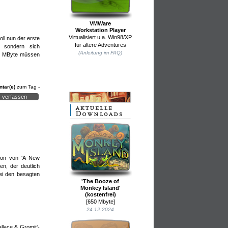
VMWare
Workstation Player
Virtualisiert u.a. Win98/XP
ll nun der erste
für ältere Adventures
, sondern sich
(Anleitung im FAQ)
1,8 MByte müssen
tar(e)
zum Tag -
 verfassen
shalber
sion von 'A New
en, der deutlich
bei den besagten
s eine
'The Booze of
Monkey Island'
(kostenfrei)
 doch
[650 Mbyte]
t sind
24.12.2024
llace & Gromit'-