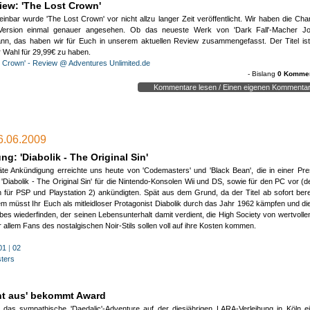
ew: 'The Lost Crown'
inbar wurde 'The Lost Crown' vor nicht allzu langer Zeit veröffentlicht. Wir haben die Ch
-Version einmal genauer angesehen. Ob das neueste Werk von 'Dark Fall'-Macher J
n, das haben wir für Euch in unserem aktuellen Review zusammengefasst. Der Titel ist 
 Wahl für 29,99€ zu haben.
t Crown' - Review @ Adventures Unlimited.de
- Bislang
0 Kommen
Kommentare lesen / Einen eigenen Kommentar
- zu dieser News wurde noch kein Kommentar verfasst -
26.06.2009
nen Kommentar erstellen:
(HTML-Tags werden ignoriert!)
g: 'Diabolik - The Original Sin'
päte Ankündigung erreichte uns heute von 'Codemasters' und 'Black Bean', die in einer Pres
 'Diabolik - The Original Sin' für die Nintendo-Konsolen Wii und DS, sowie für den PC vor (
 für PSP und Playstation 2) ankündigten. Spät aus dem Grund, da der Titel ab sofort ber
em müsst Ihr Euch als mitleidloser Protagonist Diabolik durch das Jahr 1962 kämpfen und die
bes wiederfinden, der seinen Lebensunterhalt damit verdient, die High Society von wertvol
r allem Fans des nostalgischen Noir-Stils sollen voll auf ihre Kosten kommen.
01
|
02
ters
erheitsprüfung:
(Wir müssen testen, ob Du ein Mensch bist)
ttle folgendes Ergebnis:
Wieviel ist 79-10
ht aus' bekommt Award
HTIGER HINWEIS:
 das sympathische 'Daedalic'-Adventure auf der diesjährigen LARA-Verleihung in Köln e