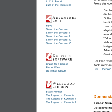
In Cold Blood
Du a
Preise des Ab
Lure of the Temptress
vorh
Die Fa
die Mo
Einflu
herrli
Floyd
Herz w
Simon the Sorcerer
abgebi
Simon the Sorcerer II
an and
Simon the Sorcerer III
"Edna 
Simon the Sorcerer IV
steht 
Simon the Sorcerer V
lustig
Advent
Gewinn
Der Preis wur
Cruise for a Corpse
Konkurrenz aus
Future Wars
Link:
Daedalic
Operation Stealth
Blade Runner
The Legend of Kyrandia
Donnerst
The Legend of Kyrandia II
Eige
The Legend of Kyrandia III
'Black Mir
Die kommerziel
'Black Mirror'