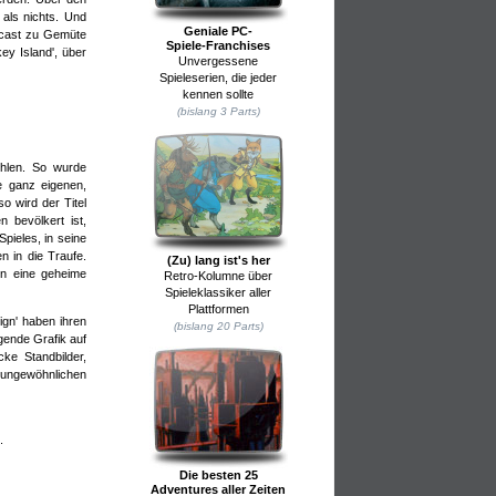
als nichts. Und
Geniale PC-
odcast zu Gemüte
Spiele-Franchises
ey Island', über
Unvergessene
Spieleserien, die jeder
kennen sollte
(bislang 3 Parts)
ehlen. So wurde
e ganz eigenen,
o wird der Titel
shalber
n bevölkert ist,
pieles, in seine
n in die Traufe.
(Zu) lang ist's her
nn eine geheime
Retro-Kolumne über
Spieleklassiker aller
Plattformen
ign' haben ihren
(bislang 20 Parts)
gende Grafik auf
ke Standbilder,
"ungewöhnlichen
.
Die besten 25
Adventures aller Zeiten