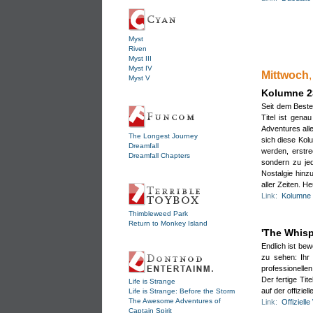
Myst
Lam
Riven
Mich
Myst III
Myst IV
-
Mittwoch
Myst V
Kolumne 23
Ich 
Seit dem Beste
Titel ist gen
Könn
Adventures all
(25.0
The Longest Journey
sich diese Kol
Dreamfall
werden, erstre
oka
Dreamfall Chapters
sondern zu je
Das 
Nostalgie hinz
Habe
aller Zeiten. He
Weiß
Link:
Kolumne 2
Zurü
Vert
Thimbleweed Park
Return to Monkey Island
(25.0
'The Whispe
Tom
Endlich ist bew
An 
zu sehen: Ihr
professionell
Nich
Der fertige Tit
Life is Strange
(26.0
auf der offizie
Life is Strange: Before the Storm
Lam
The Awesome Adventures of
Link:
Offiziell
Captain Spirit