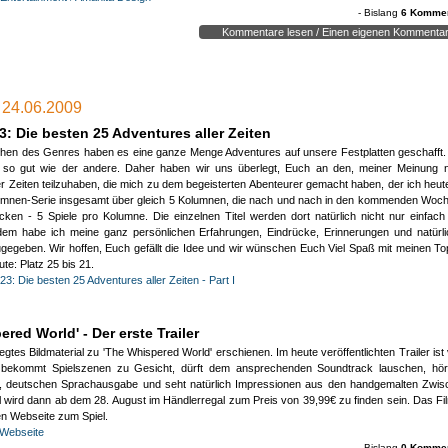
- Bislang
6 Kommen
Kommentare lesen / Einen eigenen Kommentar
ar:
 erinnert dieses Spiel von der Grafik her sofort an - KOALA LUMPUR "Reise ins C
, 24.06.2009
: Die besten 25 Adventures aller Zeiten
weiß nicht wer das Spiel von euch kennt.?
hen des Genres haben es eine ganze Menge Adventures auf unsere Festplatten geschafft. 
au so gut wie der andere. Daher haben wir uns überlegt, Euch an den, meiner Meinung 
te ich eigentlich auch mal wieder spielen.
er Zeiten teilzuhaben, die mich zu dem begeisterten Abenteurer gemacht haben, der ich heute
6.2009 _ 17:02:36)
umnen-Serie insgesamt über gleich 5 Kolumnen, die nach und nach in den kommenden Woche
cken - 5 Spiele pro Kolumne. Die einzelnen Titel werden dort natürlich nicht nur einfac
wango:
dem habe ich meine ganz persönlichen Erfahrungen, Eindrücke, Erinnerungen und natürl
Spiel sieht charmant aus. Mich erinnert das Spiel optisch eher an Grim Fand
ugegeben. Wir hoffen, Euch gefällt die Idee und wir wünschen Euch Viel Spaß mit meinen T
 das Spiel leider nie zwischen die Finger bekommen. Es soll ein sehr gutes Spiel
ute: Platz 25 bis 21.
 allerdings nicht, ob es mich heute, nach so langer Zeit, reizen würde.
3: Die besten 25 Adventures aller Zeiten - Part I
ck zu "Machinarium". Sieht sehr interessant aus. Jetzt müssen nur noch Stor
onung stimmen.
6.2009 _ 23:34:06)
red World' - Der erste Trailer
 G.:
egtes Bildmaterial zu 'The Whispered World' erschienen. Im heute veröffentlichten Trailer is
Grim Fandango?!
 bekommt Spielszenen zu Gesicht, dürft dem ansprechenden Soundtrack lauschen, hört
en, deutschen Sprachausgabe und seht natürlich Impressionen aus den handgemalten Zwi
t wirklich... finde ich :D
el wird dann ab dem 28. August im Händlerregal zum Preis von 39,99€ zu finden sein. Das Fil
6.2009 _ 13:48:55)
llen Webseite zum Spiel.
ar:
e Webseite
- Bislang
0 Kommen