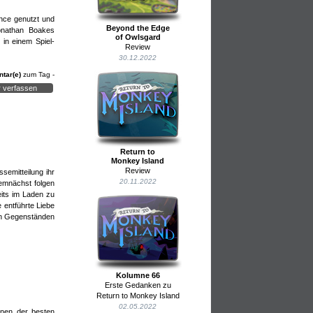
ance genutzt und
Beyond the Edge
onathan Boakes
of Owlsgard
in einem Spiel-
Review
30.12.2022
tar(e)
zum Tag -
 verfassen
Return to
Monkey Island
Review
semitteilung ihr
20.11.2022
demnächst folgen
eits im Laden zu
 entführte Liebe
len Gegenständen
Kolumne 66
Erste Gedanken zu
Return to Monkey Island
02.05.2022
inen der besten