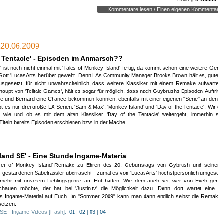
 an Grim Fandango würde mich das auch nicht erinnern.
Kommentare lesen / Einen eigenen Kommentar
 auch Grim Fandango ist ein absolut geiles Spiel,
i die Steuerung bissl Gewöhnungsbedürftig ist. Aber es läuft stabil unter XP !
- zu dieser News wurde noch kein Kommentar verfasst -
6.2009 _ 14:39:21)
, 20.06.2009
 G.:
nen Kommentar erstellen:
(HTML-Tags werden ignoriert!)
etzt amchen wir das hier zum Grim Fandango Talk:
e Tentacle' - Episoden im Anmarsch??
fand es absolut geil, aber hat immer bei cd2 gehangen und dann abgestürzt.
s' ist noch nicht einmal mit 'Tales of Monkey Island' fertig, da kommt schon eine weitere G
n hab ichs nochmal gekauft und es ging wieter, aber dann ist es wieder kurz
ott 'LucasArts' herüber geweht. Denn LAs Community Manager Brooks Brown hält es, gute
egen der CD2 abgestürzt :(
ausgesetzt, für nicht unwahrscheinlich, dass weitere Klassiker mit einem Remake aufwar
aupt von 'Telltale Games', hält es sogar für möglich, dass nach Guybrushs Episoden-Auftrit
e und Bernard eine Chance bekommen könnten, ebenfalls mit einer eigenen "Serie" an den
, könnte es ja mal wieder versuchen.
bt es nur drei große LA-Serien: 'Sam & Max', 'Monkey Island' und 'Day of the Tentacle'. Wir 
6.2009 _ 15:49:00)
, wie und ob es mit dem alten Klassiker 'Day of the Tentacle' weitergeht, immerhin 
derVerdruss:
Titeln bereits Episoden erschienen bzw. in der Mache.
erheitsprüfung:
(Wir müssen testen, ob Du ein Mensch bist)
ttle folgendes Ergebnis:
Wieviel ist 24-3
m Fandango? Wieso Grim Fandango?
erste was mir einfiel, waren die Illustrationen in der "Kyberiade" des polnische
land SE' - Eine Stunde Ingame-Material
rs Stanislaw Lem.
HTIGER HINWEIS:
ret of Monkey Island'-Remake zu Ehren des 20. Geburtstags von Gybrush und seine
kzeptierst mit diesem Kommentar unsere
Datenschutzerklärung
. Bitte lies diese sicherheit
en gestandenen Säbelrassler überrascht - zumal es von 'LucasArts' höchstpersönlich umgesetz
t richtig süüüüss aus.
er und kontaktiere uns, sollten Fragen sein!
 mehr mit unserem Lieblingsgenre am Hut hatten. Wie dem auch sei, wer von Euch ger
hauen möchte, der hat bei 'Justin.tv' die Möglichkeit dazu. Denn dort wartet ein
ong
es Ingame-Material auf Euch. Im "Sommer 2009" kann man dann endlich selbst die Remak
derVerdruss
setzen.
7.2009 _ 10:57:19)
SE - Ingame-Videos [Flash]:
01
|
02
|
03
|
04
HTML ist deaktiviert | max. 2500 Zeichen