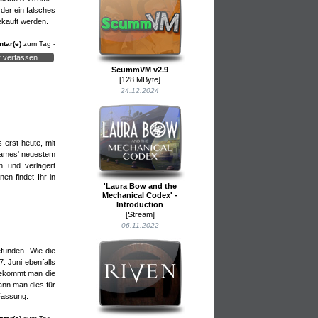
der ein falsches
gekauft werden.
tar(e)
zum Tag -
 verfassen
ScummVM v2.9
[128 MByte]
24.12.2024
 erst heute, mit
 Games' neuestem
n und verlagert
en findet Ihr in
'Laura Bow and the
Mechanical Codex' -
Introduction
[Stream]
06.11.2022
funden. Wie die
. Juni ebenfalls
bekommt man die
ann man dies für
shalber
shalber
-Fassung.