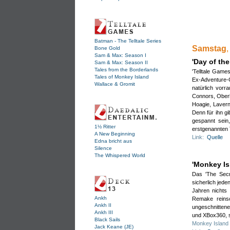
Also
Aber
wobe
(26.0
Batman - The Telltale Series
Samstag
Bone Gold
Tom
Eige
Sam & Max: Season I
So j
'Day of th
Sam & Max: Season II
Ich 
Tales from the Borderlands
'Telltale Game
Tales of Monkey Island
Dan
Ex-Adventure-G
Wallace & Gromit
Einl
natürlich vorr
Connors, Oberh
Hoagie, Lavern
Naja
Denn für ihn gi
(26.0
gespannt sein
1½ Ritter
Bru
erstgenannten 
A New Beginning
Link:
Quelle
.
Sich
Edna bricht aus
Ermi
Gri
Silence
The Whispered World
Das 
'Monkey Is
Auto
WIC
Das 'The Sec
Du a
sicherlich jed
Sieh
vorh
Jahren nichts
Ankh
Remake reinsc
So l
Ankh II
ungeschnitten
Bru
Ankh III
und XBox360, 
Black Sails
(04.0
Monkey Island 
Jack Keane (JE)