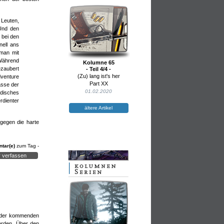
shalber
 Leuten,
 Und den
 bei den
nell ans
 man mit
 Während
Kolumne 65
ezaubert
- Teil 4/4 -
(Zu) lang ist's her
dventure
Part XX
asse der
01.02.2020
odisches
rdienter
ältere Artikel
gegen die harte
tar(e)
zum Tag -
 verfassen
us der kommenden
werden. Über den