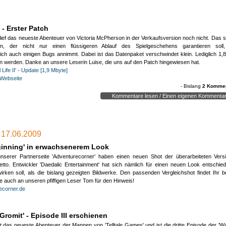
nen Kommentar erstellen:
(HTML-Tags werden ignoriert!)
I' - Erster Patch
 lief das neueste Abenteuer von Victoria McPherson in der Verkaufsversion noch nicht. Das so
n, der nicht nur einen flüssigeren Ablauf des Spielgeschehens garantieren soll
lich auch einigen Bugs annimmt. Dabei ist das Datenpaket verschwindet klein. Lediglich 
n werden. Danke an unsere Leserin Luise, die uns auf den Patch hingewiesen hat.
ll Life II' - Update [1,9 Mbyte]
e Webseite
- Bislang
2 Kommen
erheitsprüfung:
(Wir müssen testen, ob Du ein Mensch bist)
Kommentare lesen / Einen eigenen Kommentar
ttle folgendes Ergebnis:
Wieviel ist 6+5
 G.:
ck schick das neue MI1, im Gegensatz zu TMI -.-
HTIGER HINWEIS:
geile Neuigkeiten mit der DOTT-Fortsetzung.
, 17.06.2009
kzeptierst mit diesem Kommentar unsere
Datenschutzerklärung
. Bitte lies diese sicherheit
6.2009 _ 15:31:46)
er und kontaktiere uns, sollten Fragen sein!
ginning' in erwachsenerem Look
derVerdruss:
unserer Partnerseite 'Adventurecorner' haben einen neuen Shot der überarbeiteten Ver
petto. Entwickler 'Daedalic Entertainment' hat sich nämlich für einen neuen Look entschied
h.
rken soll, als die bislang gezeigten Bildwerke. Den passenden Vergleichshot findet Ihr 
s aussieht soll jetzt von Telltale Games jedes Spiel, das irgendwann mal mehr al
e auch an unseren pfiffigen Leser Tom für den Hinweis!
HTML ist deaktiviert | max. 2500 Zeichen
e Handvoll von Käufern gefunden hat, scheibchenweise ausgeschlachtet werden.
ecorner.de
Himmels willen nur keine neuen -und vollständigen- Spiele machen, wenn es
ht, so lange "Mittagspausenfüller" zu produzieren, wie es noch Leute gibt die berei
Gromit' - Episode III erschienen
s Häppchen einzeln zu erwerben.
kann ich ganz gut ohne auskommen.
t das neueste Abenteuer der Mannen von 'Telltale Games' und ist die dritte Episode der 'Wa